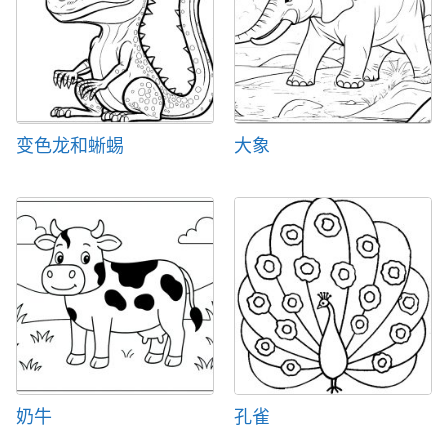
变色龙和蜥蜴
大象
奶牛
孔雀