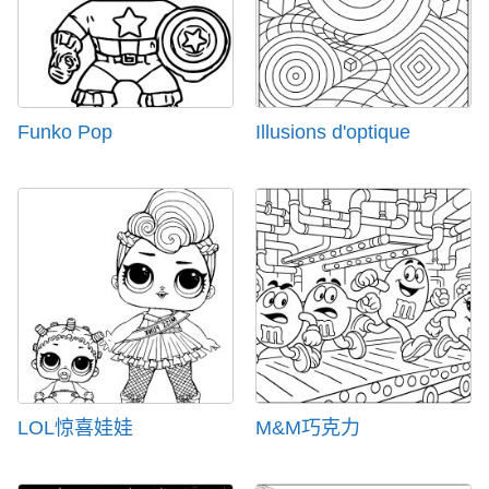
Funko Pop
Illusions d'optique
LOL惊喜娃娃
M&M巧克力