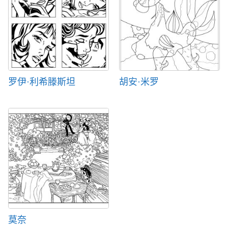
罗伊·利希滕斯坦
胡安·米罗
莫奈