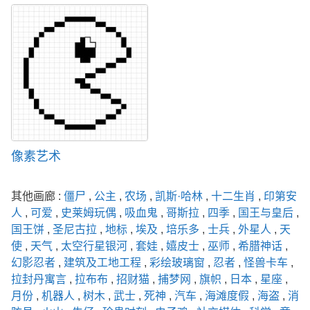
像素艺术
其他画廊 :
僵尸
,
公主
,
农场
,
凯斯·哈林
,
十二生肖
,
印第安
人
,
可爱
,
史莱姆玩偶
,
吸血鬼
,
哥斯拉
,
四季
,
国王与皇后
,
国王饼
,
圣尼古拉
,
地标
,
埃及
,
培乐多
,
士兵
,
外星人
,
天
使
,
天气
,
太空行星银河
,
套娃
,
嬉皮士
,
巫师
,
希腊神话
,
幻影忍者
,
建筑及工地工程
,
彩绘玻璃窗
,
忍者
,
怪兽卡车
,
拉封丹寓言
,
拉布布
,
招财猫
,
捕梦网
,
旗帜
,
日本
,
星座
,
月份
,
机器人
,
树木
,
武士
,
死神
,
汽车
,
海滩度假
,
海盗
,
消