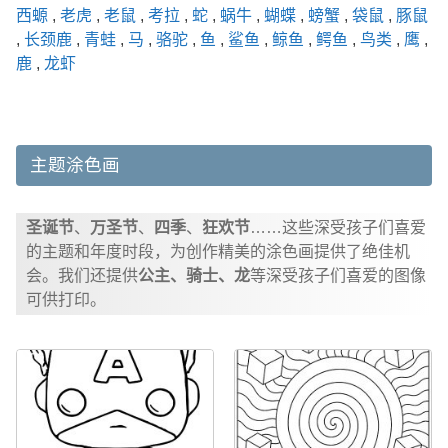
西螈
,
老虎
,
老鼠
,
考拉
,
蛇
,
蜗牛
,
蝴蝶
,
螃蟹
,
袋鼠
,
豚鼠
,
长颈鹿
,
青蛙
,
马
,
骆驼
,
鱼
,
鲨鱼
,
鲸鱼
,
鳄鱼
,
鸟类
,
鹰
,
鹿
,
龙虾
主题涂色画
圣诞节
、
万圣节
、
四季
、
狂欢节
……这些深受孩子们喜爱
的主题和年度时段，为创作精美的涂色画提供了绝佳机
会。我们还提供
公主、骑士、龙
等深受孩子们喜爱的图像
可供打印。