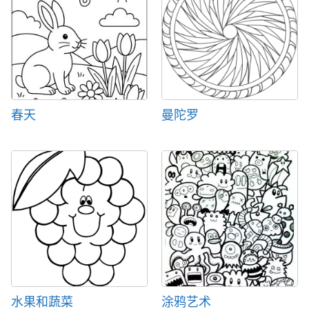
春天
曼陀罗
水果和蔬菜
涂鸦艺术