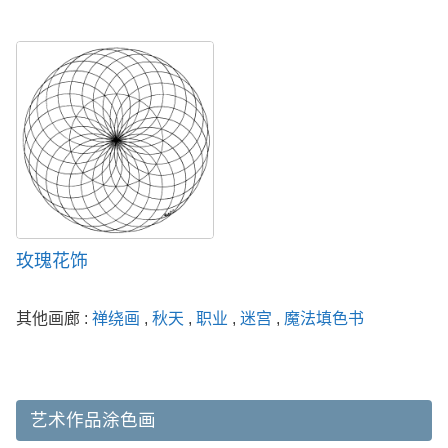
玫瑰花饰
其他画廊 :
禅绕画
,
秋天
,
职业
,
迷宫
,
魔法填色书
艺术作品涂色画