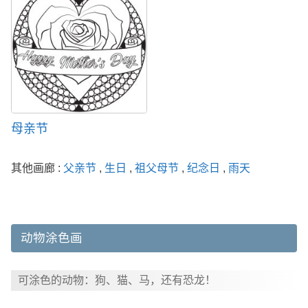
母亲节
其他画廊 :
父亲节
,
生日
,
祖父母节
,
纪念日
,
雨天
动物涂色画
可涂色的动物：狗、猫、马，还有恐龙！