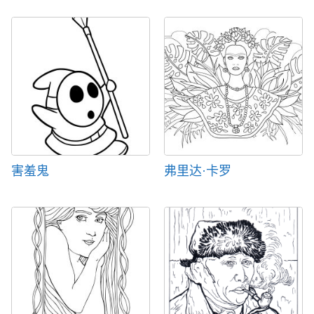
害羞鬼
弗里达·卡罗