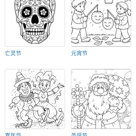
亡灵节
元宵节
嘉年华
圣诞节