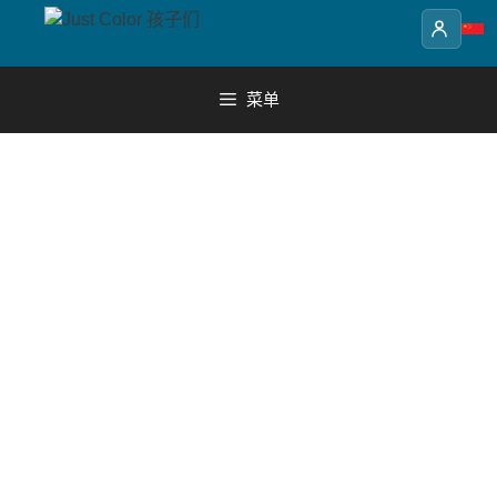
Skip
to
content
菜单