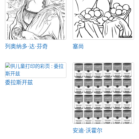
列奥纳多·达·芬奇
塞尚
委拉斯开兹
安迪·沃霍尔