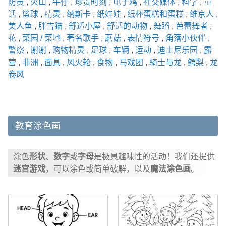
防员
,
火山
,
牛仔
,
珍贵时刻
,
电子鸡
,
社交媒体
,
科学
,
童
话
,
篮球
,
精灵
,
纳斯卡
,
纸娃娃
,
纸杯蛋糕和蛋糕
,
维京人
,
美人鱼
,
胖吉猫
,
舒适小屋
,
舒适的动物
,
舞蹈
,
芭蕾舞者
,
花
,
菜园 / 菜地
,
著名歌手
,
蘑菇
,
表情符号
,
角落小伙伴
,
警察
,
谢谢
,
购物精灵
,
足球
,
车辆
,
运动
,
迪士尼乐园
,
露
营
,
非洲
,
面具
,
风火轮
,
食物
,
马戏团
,
骑士与龙
,
鳄梨
,
龙
卷风
教育涂色画
涂色
形状
、
数字
或
字母
是极具趣味性的活动！我们还提供
迷宫游戏
，可以涂色或简单破解，以及
魔法涂色画
。