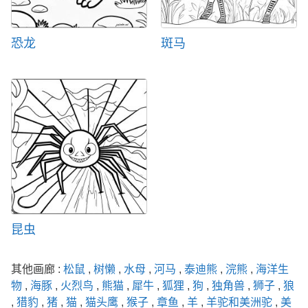
恐龙
斑马
昆虫
其他画廊 :
松鼠
,
树懒
,
水母
,
河马
,
泰迪熊
,
浣熊
,
海洋生
物
,
海豚
,
火烈鸟
,
熊猫
,
犀牛
,
狐狸
,
狗
,
独角兽
,
狮子
,
狼
,
猎豹
,
猪
,
猫
,
猫头鹰
,
猴子
,
章鱼
,
羊
,
羊驼和美洲驼
,
美