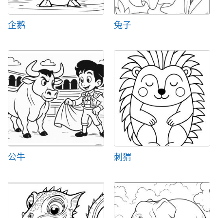
企鹅
兔子
公牛
刺猬