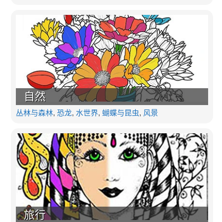
自然
丛林与森林
,
恐龙
,
水世界
,
蝴蝶与昆虫
,
风景
旅行