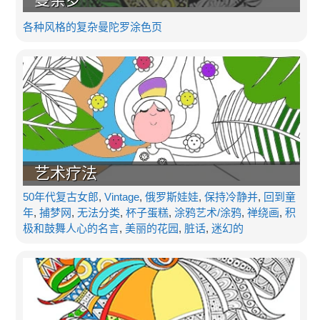
各种风格的复杂曼陀罗涂色页
艺术疗法
50年代复古女郎
,
Vintage
,
俄罗斯娃娃
,
保持冷静并
,
回到童
年
,
捕梦网
,
无法分类
,
杯子蛋糕
,
涂鸦艺术/涂鸦
,
禅绕画
,
积
极和鼓舞人心的名言
,
美丽的花园
,
脏话
,
迷幻的