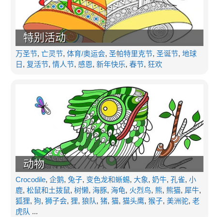
特别活动
万圣节
,
亡灵节
,
体育/奥运会
,
圣帕特里克节
,
圣诞节
,
地球
日
,
复活节
,
情人节
,
感恩
,
新年快乐
,
春节
,
狂欢
动物
Crocodile
,
企鹅
,
兔子
,
变色龙和蜥蜴
,
大象
,
奶牛
,
孔雀
,
小
鹿
,
松鼠和土拨鼠
,
树懒
,
海豚
,
海龟
,
火烈鸟
,
熊
,
熊猫
,
犀牛
,
狐狸
,
狗
,
狮子会
,
狸
,
狼队
,
猪
,
猫
,
猫头鹰
,
猴子
,
美洲驼
,
老
虎队
...