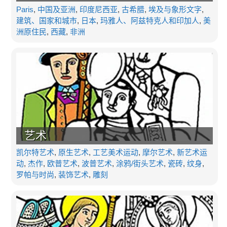
Paris
,
中国及亚洲
,
印度尼西亚
,
古希腊
,
埃及与象形文字
,
建筑、国家和城市
,
日本
,
玛雅人、阿兹特克人和印加人
,
美
洲原住民
,
西藏
,
非洲
艺术
凯尔特艺术
,
原生艺术
,
工艺美术运动
,
摩尔艺术
,
新艺术运
动
,
杰作
,
欧普艺术
,
波普艺术
,
涂鸦/街头艺术
,
瓷砖
,
纹身
,
罗帕与时尚
,
装饰艺术
,
雕刻