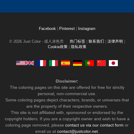
Facebook
|
Pinterest
|
Instagram
© 2026 Just Color - 成人涂色页
热门标签
|
联系我们
|
法律声明
|
Cookie政策
|
隐私政策
Disclaimer:
The coloring pages on this site are offered for free for strictly
personal, non-commercial use.
Some coloring pages depict characters, brands, or universes that
are the property of their respective owners.
This site is not affiliated with, sponsored or endorsed by the
copyright holders. If you are a copyright owner and wish to have a
coloring page removed, please
contact us via our contact form
or
email us at
contact@justcolor.net
.