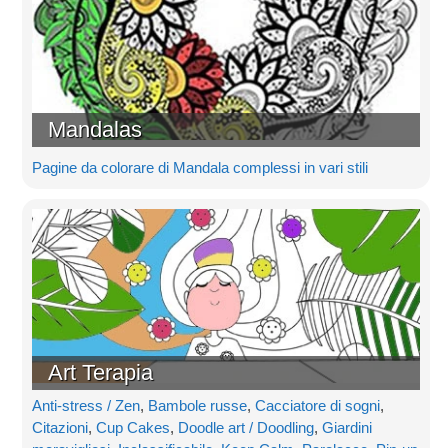
Mandalas
Pagine da colorare di Mandala complessi in vari stili
Art Terapia
Anti-stress / Zen
,
Bambole russe
,
Cacciatore di sogni
,
Citazioni
,
Cup Cakes
,
Doodle art / Doodling
,
Giardini