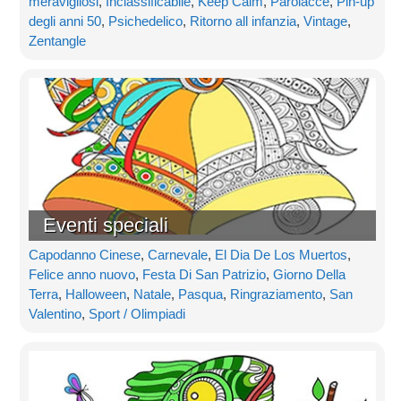
meravigliosi
,
Inclassificabile
,
Keep Calm
,
Parolacce
,
Pin-up
degli anni 50
,
Psichedelico
,
Ritorno all infanzia
,
Vintage
,
Zentangle
Eventi speciali
Capodanno Cinese
,
Carnevale
,
El Dia De Los Muertos
,
Felice anno nuovo
,
Festa Di San Patrizio
,
Giorno Della
Terra
,
Halloween
,
Natale
,
Pasqua
,
Ringraziamento
,
San
Valentino
,
Sport / Olimpiadi