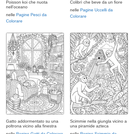
Poisson koi che nuota
Colibrì che beve da un fiore
nell'oceano
nelle
Pagine Uccelli da
nelle
Pagine Pesci da
Colorare
Colorare
Gatto addormentato su una
Scimmie nella giungla vicino a
poltrona vicino alla finestra
una piramide azteca
nelle
Pagine Gatti da Colorare
nelle
Pagine Scimmie da