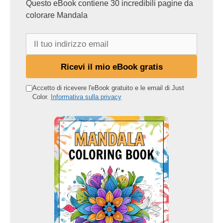
Questo eBook contiene 30 incredibili pagine da
colorare Mandala
I
l
t
Ricevi il mio eBook gratis
u
o
Accetto di ricevere l'eBook gratuito e le email di Just
Color.
Informativa sulla privacy
i
n
d
i
r
i
z
z
o
e
m