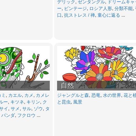
デリック
,
ゼンタングル
,
ドリームキャ
ー
,
ビンテージ
,
ロシア人形
,
分類不能
,
口
,
抗ストレス / 禅
,
童心に返る
...
自然
カミ
,
カエル
,
カメ
,
カメレ
ジャングルと森
,
恐竜
,
水の世界
,
花と
ルー
,
キツネ
,
キリン
,
ク
と昆虫
,
風景
サイ
,
サメ
,
サル
,
ゾウ
,
タ
,
パンダ
,
フクロウ
...