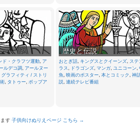
歴史と伝説
ンド・クラフツ運動
,
ア
おとぎ話
,
キングスとクイーンズ
,
ステ
ールデコ調
,
アールヌー
ラス
,
ドラゴンズ
,
マンガ
,
ユニコーン
,
,
グラフィティ / ストリ
魚
,
映画のポスター
,
本とコミック
,
神
術
,
タトゥー
,
ポップア
説
,
連続テレビ番組
けます
子供向けぬりえページ こちら →