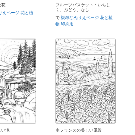
な花
フルーツバスケット：いちじ
く、ぶどう、なし
りえページ 花と植
で
複雑なぬりえページ 花と植
物 印刷用
しい滝
南フランスの美しい風景