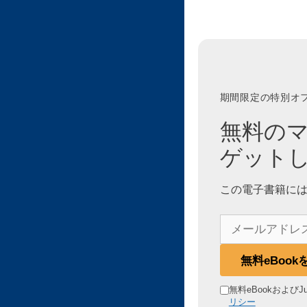
期間限定の特別オ
無料の
ゲット
この電子書籍には
メ
ー
ル
無料eBoo
ア
ド
無料eBookおよびJ
リシー
レ