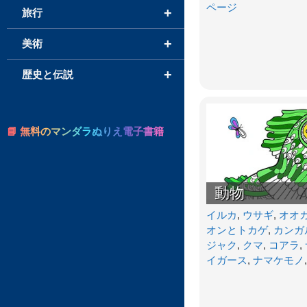
ページ
+
旅行
+
美術
+
歴史と伝説
📘 無料のマンダラぬりえ電子書籍
動物
イルカ
,
ウサギ
,
オオ
オンとトカゲ
,
カンガ
ジャク
,
クマ
,
コアラ
,
イガース
,
ナマケモノ