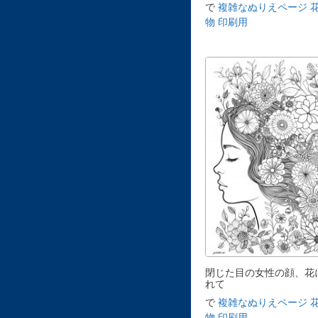
で
複雑なぬりえページ 
物 印刷用
閉じた目の女性の顔、花
れて
で
複雑なぬりえページ 
物 印刷用