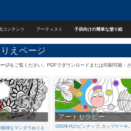
気コンテンツ
アーティスト
子供向けの簡単な塗り絵
ぬりえページ
ページ
をご覧ください。PDFでダウンロードまたは印刷可能：
アートセラピー
1950年代のピンナップ
,
カップケーキ
,
の複雑なマンダラぬりえ