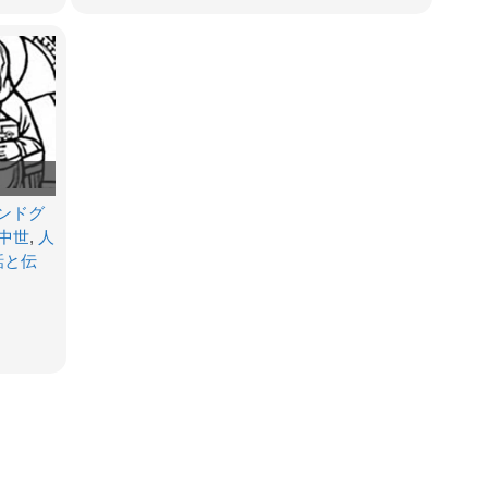
ンドグ
中世
,
人
話と伝