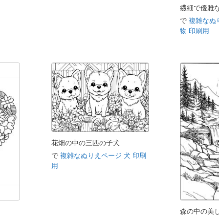
繊細で優雅
で
複雑なぬ
物 印刷用
花畑の中の三匹の子犬
で
複雑なぬりえページ 犬 印刷
用
森の中の美