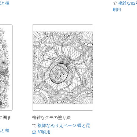
花と植
で
複雑なぬ
刷用
に囲ま
複雑なクモの塗り絵
で
複雑なぬりえページ 蝶と昆
花と植
虫 印刷用