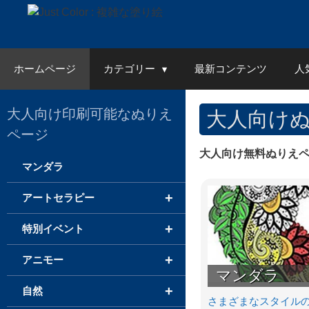
Skip
to
content
ホームページ
カテゴリー
最新コンテンツ
人
大人向け印刷可能なぬりえ
大人向け
ページ
大人向け無料ぬりえ
マンダラ
+
アートセラピー
+
特別イベント
+
アニモー
マンダラ
+
自然
さまざまなスタイル