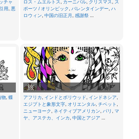
ッチャ
ロス・ムエルトス
,
カーニバル
,
クリスマス
,
ス
引用
,
悪
ポーツ / オリンピック
,
バレンタインデー
,
ハ
ロウィン
,
中国の旧正月
,
感謝祭
...
旅
植物
,
蝶
アフリカ
,
インドとボリウッド
,
インドネシア
,
エジプトと象形文字
,
オリエンタル
,
チベット
,
ニューヨーク
,
ネイティブアメリカン
,
パリ
,
マ
ヤ、アステカ、インカ
,
中国とアジア
...