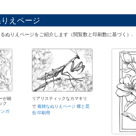
ぬりえページ
るぬりえページをご紹介します（閲覧数と印刷数に基づく）.
ーが細
リアリスティックなカマキリ
ック
で
複雑なぬりえページ 蝶と昆
マンガ
虫 印刷用