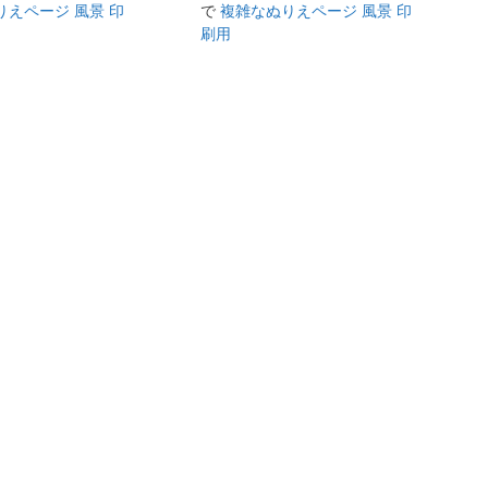
りえページ 風景 印
で
複雑なぬりえページ 風景 印
刷用