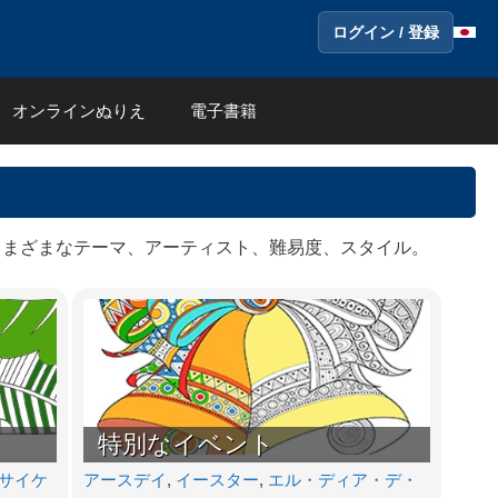
ログイン / 登録
オンラインぬりえ
電子書籍
さまざまなテーマ、アーティスト、難易度、スタイル。
特別なイベント
サイケ
アースデイ
,
イースター
,
エル・ディア・デ・