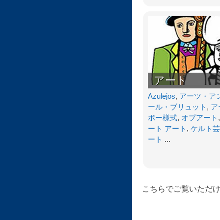
アート
Azulejos
,
アーツ・ア
ール・ブリュット
,
ア
ボー様式
,
オプアート
ート アート
,
ケルト芸
ート
...
こちらでご覧いただ