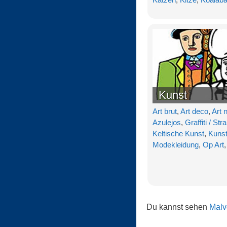
Kunst
Art brut
,
Art deco
,
Art 
Azulejos
,
Graffiti / St
Keltische Kunst
,
Kuns
Modekleidung
,
Op Art
Du kannst sehen
Malv