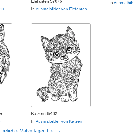
Elefanten 57076
In
Ausmalbil
ne
In
Ausmalbilder von Elefanten
Katzen 85462
pf
In
Ausmalbilder von Katzen
e
 beliebte Malvorlagen hier →