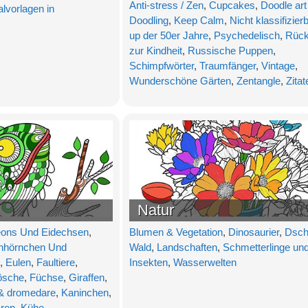
Anti-stress / Zen
,
Cupcakes
,
Doodle art 
vorlagen in
Doodling
,
Keep Calm
,
Nicht klassifizier
up der 50er Jahre
,
Psychedelisch
,
Rück
zur Kindheit
,
Russische Puppen
,
Schimpfwörter
,
Traumfänger
,
Vintage
,
Wunderschöne Gärten
,
Zentangle
,
Zitat
Natur
ons Und Eidechsen
,
Blumen & Vegetation
,
Dinosaurier
,
Dsch
hhörnchen Und
Wald
,
Landschaften
,
Schmetterlinge un
,
Eulen
,
Faultiere
,
Insekten
,
Wasserwelten
ösche
,
Füchse
,
Giraffen
,
& dromedare
,
Kaninchen
,
ren
,
Kühe
...