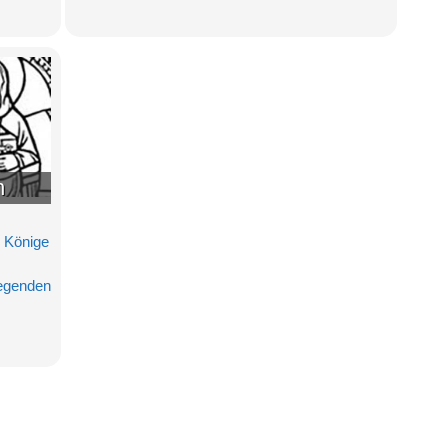
n
,
Könige
egenden