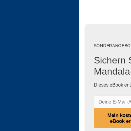
SONDERANGEBOT
Sichern 
Mandala
Dieses eBook ent
D
e
i
Mein kost
n
eBook er
e