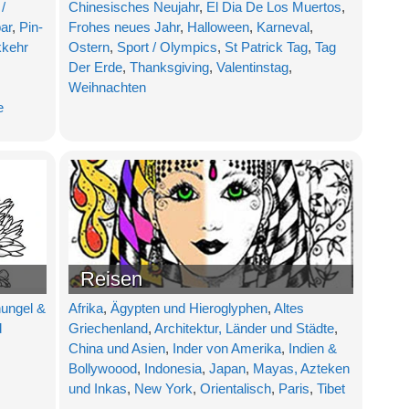
/
Chinesisches Neujahr
,
El Dia De Los Muertos
,
bar
,
Pin-
Frohes neues Jahr
,
Halloween
,
Karneval
,
kehr
Ostern
,
Sport / Olympics
,
St Patrick Tag
,
Tag
Der Erde
,
Thanksgiving
,
Valentinstag
,
Weihnachten
e
Reisen
ungel &
Afrika
,
Ägypten und Hieroglyphen
,
Altes
d
Griechenland
,
Architektur, Länder und Städte
,
China und Asien
,
Inder von Amerika
,
Indien &
Bollywoood
,
Indonesia
,
Japan
,
Mayas, Azteken
und Inkas
,
New York
,
Orientalisch
,
Paris
,
Tibet