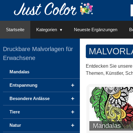
Springe
zum
Inhalt
Startseite
Kategorien
Neueste Ergänzungen
Be
Druckbare Malvorlagen für
MALVORL
Erwachsene
Entdecken Sie unser
Mandalas
Themen, Künstler, Sch
+
Entspannung
+
Besondere Anlässe
+
Tiere
Mandalas
+
Natur