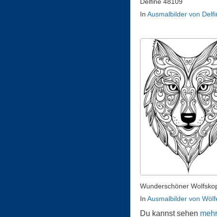
Delfine 48109
In
Ausmalbilder von Delfi
Wunderschöner Wolfsko
In
Ausmalbilder von Wölf
Du kannst sehen
mehr