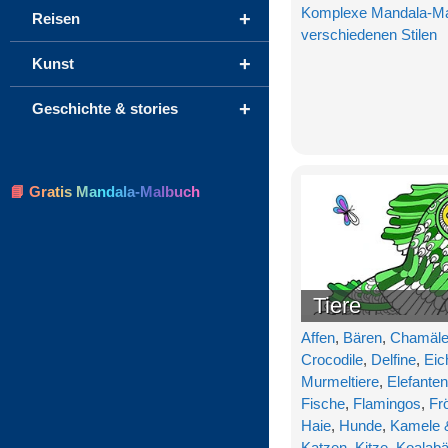
Komplexe Mandala-Mal
+
Reisen
verschiedenen Stilen
+
Kunst
+
Geschichte & stories
📘 Gratis Mandala-Malbuch
Tiere
Affen
,
Bären
,
Chamäle
Crocodile
,
Delfine
,
Eic
Murmeltiere
,
Elefanten
Fische
,
Flamingos
,
Fr
Haie
,
Hunde
,
Kamele 
Katzen
,
Kitze
,
Koalabä