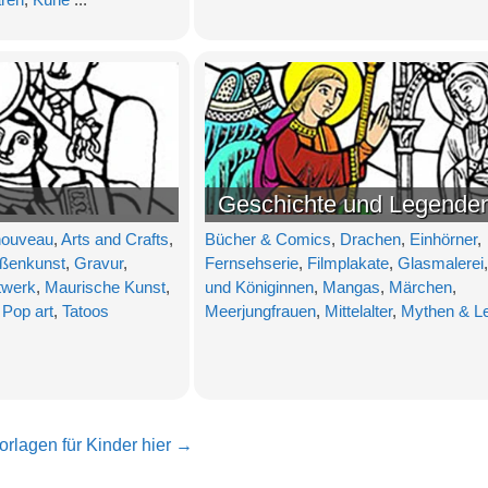
Geschichte und Legende
nouveau
,
Arts and Crafts
,
Bücher & Comics
,
Drachen
,
Einhörner
,
raßenkunst
,
Gravur
,
Fernsehserie
,
Filmplakate
,
Glasmalerei
twerk
,
Maurische Kunst
,
und Königinnen
,
Mangas
,
Märchen
,
,
Pop art
,
Tatoos
Meerjungfrauen
,
Mittelalter
,
Mythen & L
orlagen für Kinder hier →