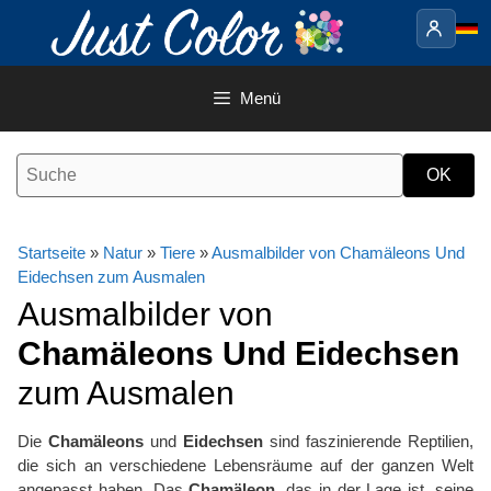
Springe
zum
Inhalt
Menü
Startseite
»
Natur
»
Tiere
»
Ausmalbilder von Chamäleons Und
Eidechsen zum Ausmalen
Ausmalbilder von
Chamäleons Und Eidechsen
zum Ausmalen
Die
Chamäleons
und
Eidechsen
sind faszinierende Reptilien,
die sich an verschiedene Lebensräume auf der ganzen Welt
angepasst haben. Das
Chamäleon
, das in der Lage ist, seine