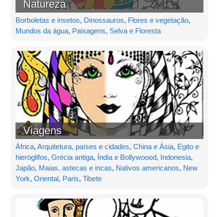
Natureza
Borboletas e insetos
,
Dinossauros
,
Flores e vegetação
,
Mundos da água
,
Paisagens
,
Selva e Floresta
Viagens
África
,
Arquitetura, países e cidades
,
China e Ásia
,
Egito e
hieróglifos
,
Grécia antiga
,
Índia e Bollywoood
,
Indonesia
,
Japão
,
Maias, astecas e incas
,
Nativos americanos
,
New
York
,
Oriental
,
Paris
,
Tibete