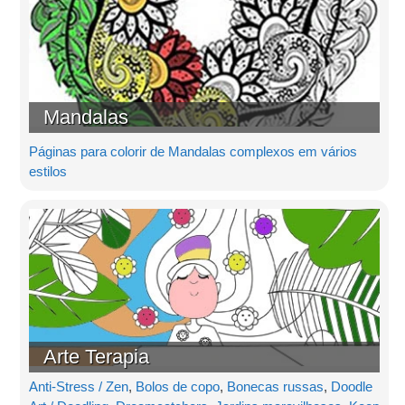
Mandalas
Páginas para colorir de Mandalas complexos em vários
estilos
Arte Terapia
Anti-Stress / Zen
,
Bolos de copo
,
Bonecas russas
,
Doodle