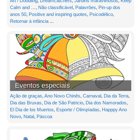
Art / Doodling
,
Dreamcatchers
,
Jardins maravilhosos
,
Keep
Calm and …
,
Não classificável
,
Palavrões
,
Pin-up dos
anos 50
,
Positive and inspiring quotes
,
Psicodélico
,
Retornar à infância
...
Eventos especiais
Ação de graças
,
Ano Novo Chinês
,
Carnaval
,
Dia da Terra
,
Dia das Bruxas
,
Dia de São Patricio
,
Dia dos Namorados
,
El Dia de los Muertos
,
Esporte / Olimpíadas
,
Happpy Ano
Novo
,
Natal
,
Páscoa