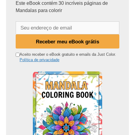
Este eBook contém 30 incríveis páginas de
Mandalas para colorir
S
e
u
Receber meu eBook grátis
e
n
Aceito receber o eBook gratuito e emails da Just Color.
Política de privacidade
d
e
r
e
ç
o
d
e
e
m
a