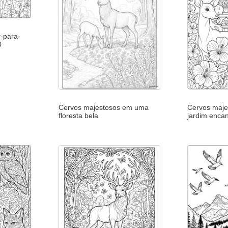
r-para-
0
Cervos majestosos em uma
Cervos maj
floresta bela
jardim enca