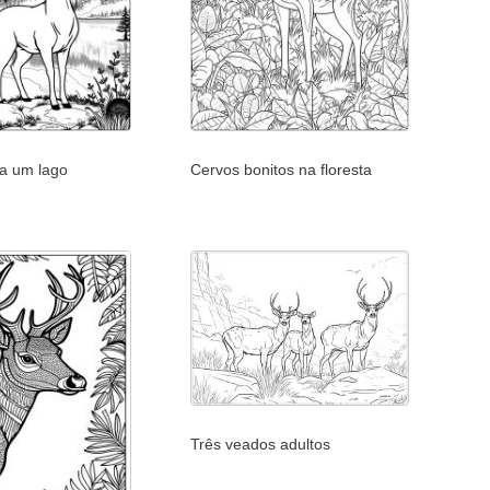
 a um lago
Cervos bonitos na floresta
Três veados adultos