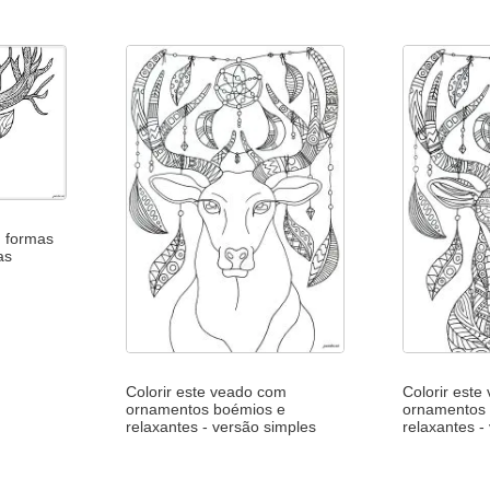
m formas
as
Colorir este veado com
Colorir est
ornamentos boémios e
ornamentos
relaxantes - versão simples
relaxantes 