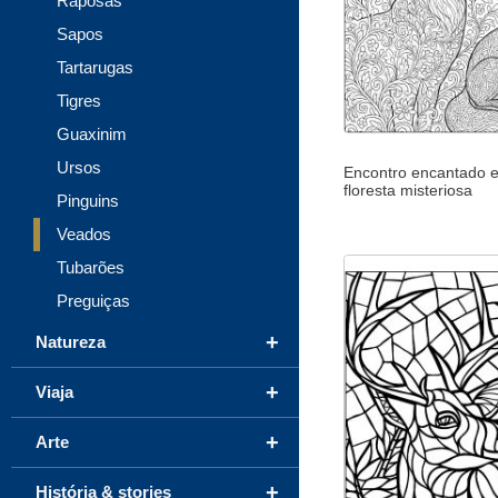
Raposas
Sapos
Tartarugas
Tigres
Guaxinim
Ursos
Encontro encantado
floresta misteriosa
Pinguins
Veados
Tubarões
Preguiças
+
Natureza
+
Viaja
+
Arte
+
História & stories