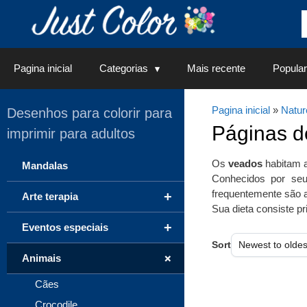
Saltar
para
o
conteúdo
Pagina inicial
Categorias
Mais recente
Popular
Pagina inicial
»
Natur
Desenhos para colorir para
Páginas 
imprimir para adultos
Os
veados
habitam 
Mandalas
Conhecidos por seu
frequentemente são a
+
Arte terapia
Sua dieta consiste pr
+
Eventos especiais
Sort
+
Animais
Cães
Crocodile