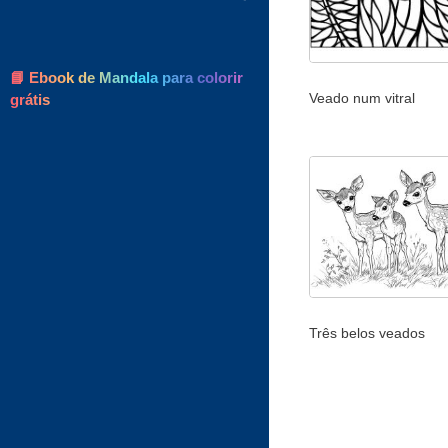
📘 Ebook de Mandala para colorir
Veado num vitral
grátis
Três belos veados