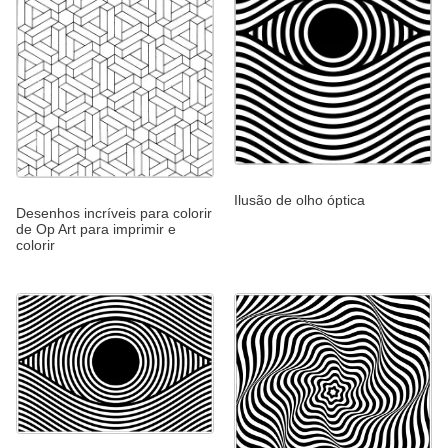
Ilusão de olho óptica
Desenhos incríveis para colorir
de Op Art para imprimir e
colorir