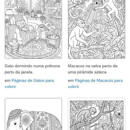
Gato dormindo numa poltrona
Macacos na selva perto de
perto da janela.
uma pirâmide asteca
em
Páginas de Gatos para
em
Páginas de Macacos para
colorir
colorir