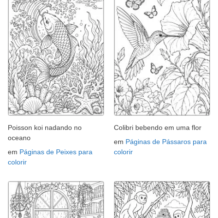
Poisson koi nadando no
Colibri bebendo em uma flor
oceano
em
Páginas de Pássaros para
em
Páginas de Peixes para
colorir
colorir