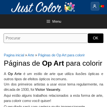
Saltar
para
o
conteúdo
Menu
Pagina inicial
»
Arte
»
Páginas de Op Art para colorir
Páginas de
Op Art
para colorir
A
Op Arte
é um estilo de arte que utiliza ilusões ópticas e
outros tipos de efeitos ópticos incomuns.
Um dos primeiros artistas a usar esse tema regularmente, na
década de 1930, foi
Victor Vasarely
.
Aqui estão alguns trabalhos relacionados a esta forma de arte,
para colorir como você quiser!
O resultado será com certeza muito impressionante ...