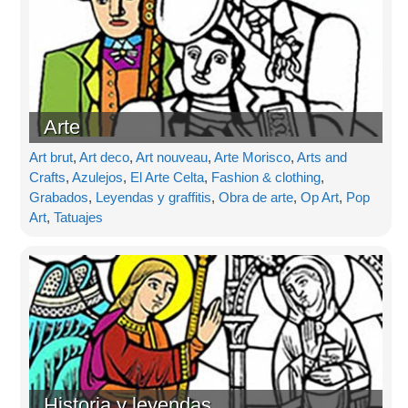
Arte
Art brut
,
Art deco
,
Art nouveau
,
Arte Morisco
,
Arts and
Crafts
,
Azulejos
,
El Arte Celta
,
Fashion & clothing
,
Grabados
,
Leyendas y graffitis
,
Obra de arte
,
Op Art
,
Pop
Art
,
Tatuajes
Historia y leyendas