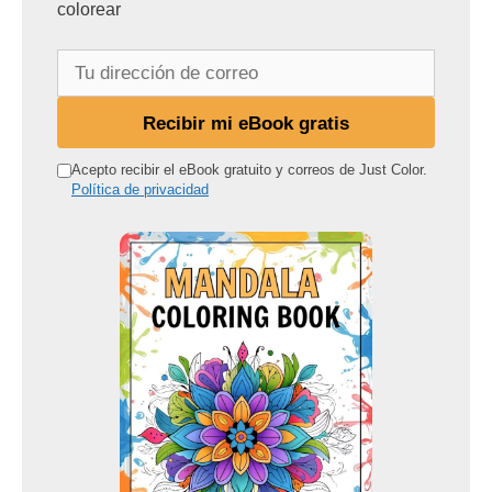
colorear
T
u
d
Recibir mi eBook gratis
i
r
Acepto recibir el eBook gratuito y correos de Just Color.
Política de privacidad
e
c
c
i
ó
n
d
e
c
o
r
r