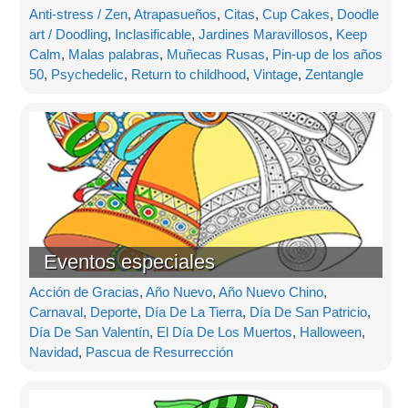
Anti-stress / Zen
,
Atrapasueños
,
Citas
,
Cup Cakes
,
Doodle
art / Doodling
,
Inclasificable
,
Jardines Maravillosos
,
Keep
Calm
,
Malas palabras
,
Muñecas Rusas
,
Pin-up de los años
50
,
Psychedelic
,
Return to childhood
,
Vintage
,
Zentangle
Eventos especiales
Acción de Gracias
,
Año Nuevo
,
Año Nuevo Chino
,
Carnaval
,
Deporte
,
Día De La Tierra
,
Día De San Patricio
,
Día De San Valentín
,
El Día De Los Muertos
,
Halloween
,
Navidad
,
Pascua de Resurrección