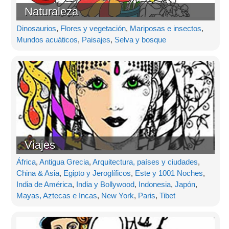
Naturaleza
Dinosaurios
,
Flores y vegetación
,
Mariposas e insectos
,
Mundos acuáticos
,
Paisajes
,
Selva y bosque
Viajes
África
,
Antigua Grecia
,
Arquitectura, países y ciudades
,
China & Asia
,
Egipto y Jeroglíficos
,
Este y 1001 Noches
,
India de América
,
India y Bollywood
,
Indonesia
,
Japón
,
Mayas, Aztecas e Incas
,
New York
,
Paris
,
Tibet