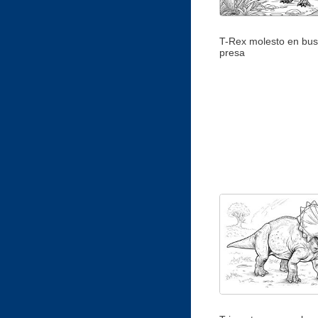
T-Rex molesto en bus
presa