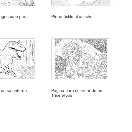
tegosaurio para
Pterodáctilo al acecho
 en su entorno
Página para colorear de un
Triceratops