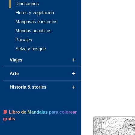
Dinosaurios
Flores y vegetación
Mariposas e insectos
Mundos acuáticos
Paisajes
Selva y bosque
+
Viajes
+
Arte
+
Historia & stories
📘 Libro de Mandalas para colorear
gratis