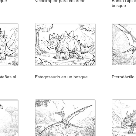
sque
Velociraptor para colorear
Bonito Dipl
bosque
tañas al
Estegosaurio en un bosque
Pterodáctilo