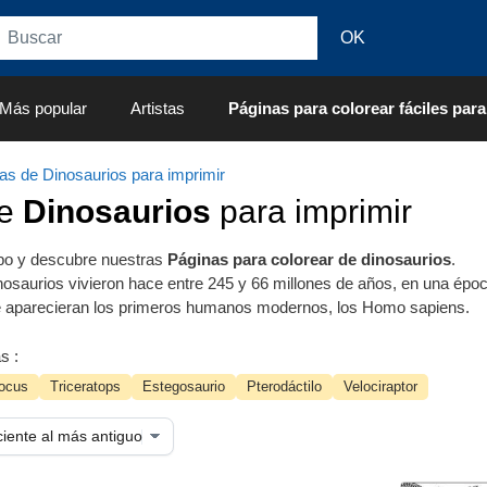
Más popular
Artistas
Páginas para colorear fáciles para
as de Dinosaurios para imprimir
de
Dinosaurios
para imprimir
mpo y descubre nuestras
Páginas para colorear de dinosaurios
.
osaurios vivieron hace entre 245 y 66 millones de años, en una ép
e aparecieran los primeros humanos modernos, los Homo sapiens.
s :
docus
Triceratops
Estegosaurio
Pterodáctilo
Velociraptor