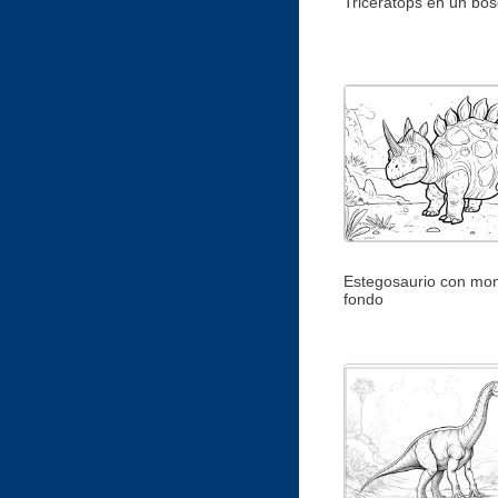
Triceratops en un bo
Estegosaurio con mon
fondo