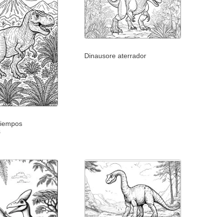
Dinausore aterrador
tiempos
s