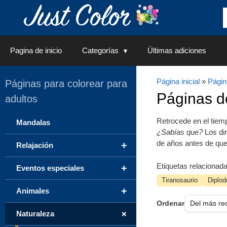
Saltar
al
contenido
Pagina de inicio
Categorías
Últimas adiciones
Página inicial
»
Págin
Páginas para colorear para
Páginas 
adultos
Retrocede en el tie
Mandalas
¿Sabías que?
Los din
de años antes de qu
+
Relajación
Etiquetas relacionada
+
Eventos especiales
Tiranosaurio
Diplo
+
Animales
Ordenar
+
Naturaleza