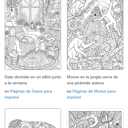
Gato dormido en un sillón junto
Monos en la jungla cerca de
a la ventana
una pirámide azteca
en
Páginas de Gatos para
en
Páginas de Monos para
imprimir
imprimir