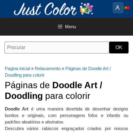
Saltar
para
o
conteúdo
Menu
Pagina inicial
»
Relaxamento
»
Páginas de Doodle Art /
Doodling para colorir
Páginas de
Doodle Art /
Doodling
para colorir
Doodle Art
é uma maneira divertida de desenhar designs
bonitos e originais, com personagens fofos e infantis ou
padrões aleatórios e abstratos.
Descubra vários rabiscos engraçados criados por nossos