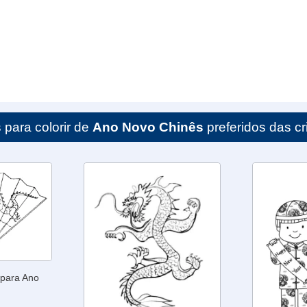
para colorir de
Ano Novo Chinês
preferidos das cr
para Ano