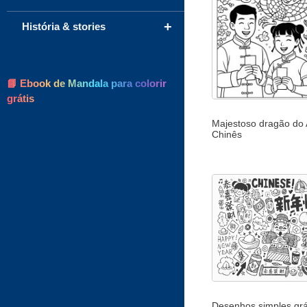
+
História & stories
📘 Ebook de Mandala para colorir
grátis
Majestoso dragão do
Chinês
Desenhos simples grá