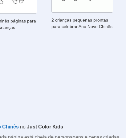
2 crianças pequenas prontas
inês páginas para
para celebrar Ano Novo Chinês
 crianças
 Chinês
no
Just Color Kids
! Cada página está cheia de personagens e cenas criadas