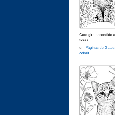
Gato giro escondido a
flores
em
Páginas de Gatos
colorir