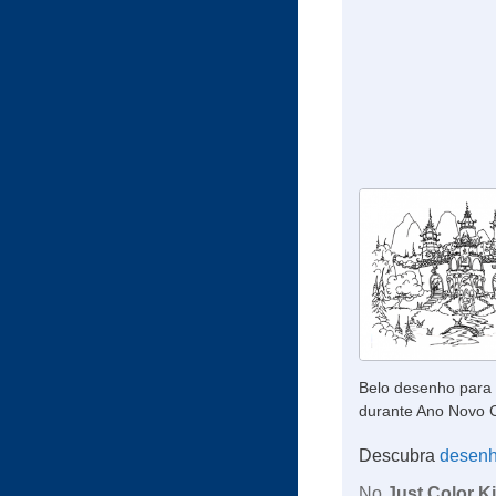
Belo desenho para c
durante Ano Novo 
Descubra
desen
No
Just Color K