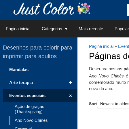
Saltar
para
o
conteúdo
Pagina inicial
Categorias
Mais recente
Popular
Pagina inicial
»
Event
Desenhos para colorir para
Páginas 
imprimir para adultos
Descubra nossas
pá
Mandalas
Ano Novo Chinês
é 
+
comemorado muito mai
Arte terapia
nova do ano.
+
Eventos especiais
Sort
Ação de graças
(Thanksgiving)
Ano Novo Chinês
Carnaval