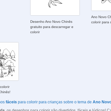
Ano Novo Ch
Desenho Ano Novo Chinês
colorir para
gratuito para descarregar e
colorir
olorir
Chinês!
hos
fáceis
para colorir para crianças sobre o tema de
Ano Novo
ids
, os desenhos para colorir são divertidos, fáceis e lúdicos