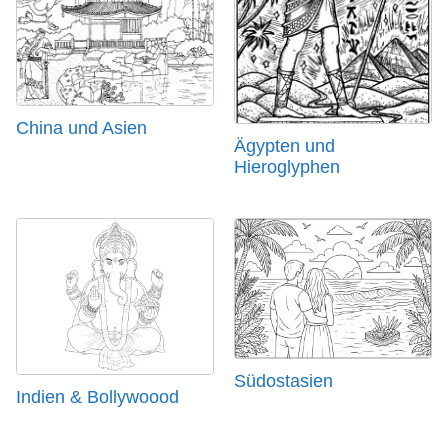
China und Asien
Ägypten und
Hieroglyphen
Südostasien
Indien & Bollywoood