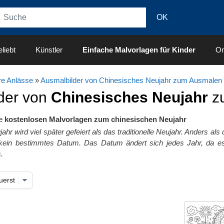
liebt
Künstler
Einfache Malvorlagen für Kinder
On
e Anlässe
»
Ausmalbilder von Chinesisches Neujahr zum Ausmalen
der von
Chinesisches Neujahr
z
re
kostenlosen Malvorlagen zum chinesischen Neujahr
jahr
wird viel später gefeiert als das traditionelle Neujahr. Anders a
 kein bestimmtes Datum. Das Datum ändert sich jedes Jahr, da es 
.