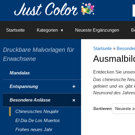
Springe
zum
Inhalt
Startseite
Kategorien
Neueste Ergänzungen
Be
Startseite
»
Besonder
Druckbare Malvorlagen für
Ausmalbil
Erwachsene
Entdecken Sie unse
Mandalas
Das chinesische Neu
+
gefeiert und es gibt
Entspannung
Neumond des Jahres
+
Besondere Anlässe
Sortieren
Chinesisches Neujahr
El Dia De Los Muertos
Frohes neues Jahr