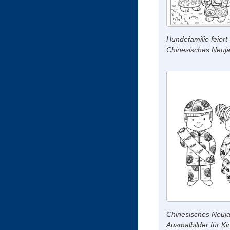
Hundefamilie feiert
Chinesisches Neuja
Chinesisches Neuja
Ausmalbilder für Ki