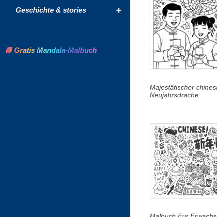
+
Geschichte & stories
📘 Gratis Mandala-Malbuch
Majestätischer chines
Neujahrsdrache
Malbuch Fur Erwachse