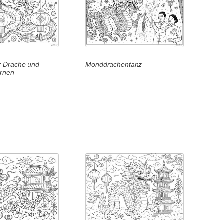
r Drache und
Monddrachentanz
ernen