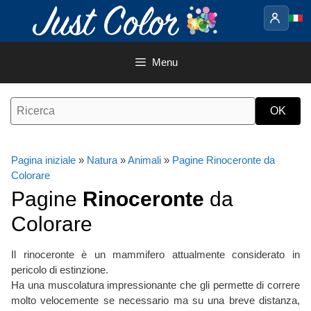
Vai
al
contenuto
Menu
Pagina iniziale
»
Natura
»
Animali
»
Pagine Rinoceronte da
Colorare
Pagine
Rinoceronte
da
Colorare
Il rinoceronte è un mammifero attualmente considerato in
pericolo di estinzione.
Ha una muscolatura impressionante che gli permette di correre
molto velocemente se necessario ma su una breve distanza,