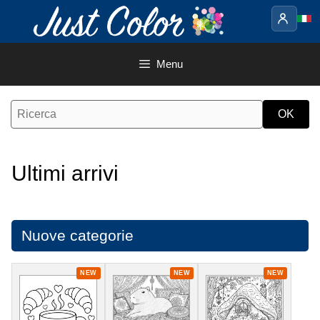
Vai
al
contenuto
Menu
Ultimi arrivi
Nuove categorie
NEW
NEW
NEW