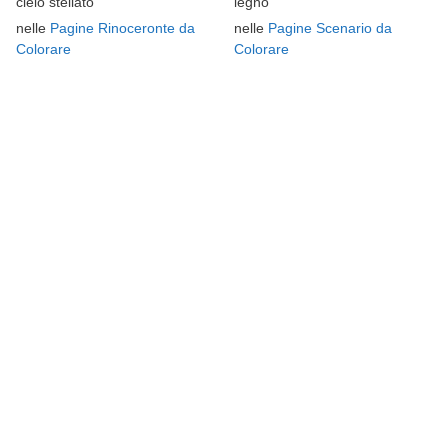
cielo stellato
legno
nelle
Pagine Rinoceronte da
nelle
Pagine Scenario da
Colorare
Colorare