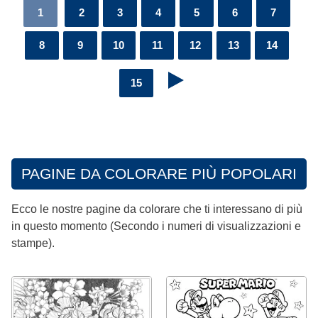
1
2
3
4
5
6
7
8
9
10
11
12
13
14
15
PAGINE DA COLORARE PIÙ POPOLARI
Ecco le nostre pagine da colorare che ti interessano di più
in questo momento (Secondo i numeri di visualizzazioni e
stampe).