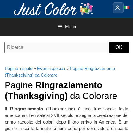
Vai
al
contenuto
Menu
Pagina iniziale
»
Eventi speciali
»
Pagine Ringraziamento
(Thanksgiving) da Colorare
Pagine
Ringraziamento
(Thanksgiving)
da Colorare
Il
Ringraziamento
(Thanksgiving) è una tradizionale festa
americana che risale al XVII secolo, e segna la celebrazione del
primo raccolto dei coloni dopo il loro arrivo in America. È un
giorno in cui le famiglie si riuniscono per condividere un pasto