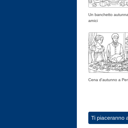
Un banchetto autunna
amici
Cena d'autunno a Pe
Ti piaceranno 