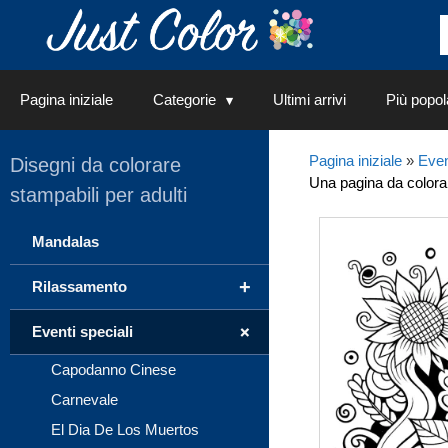
Vai
al
contenuto
Pagina iniziale
Categorie
Ultimi arrivi
Più popol
Pagina iniziale
»
Even
Disegni da colorare
Una pagina da colorar
stampabili per adulti
Mandalas
+
Rilassamento
+
Eventi speciali
Capodanno Cinese
Carnevale
El Dia De Los Muertos