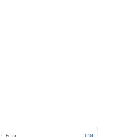
🔗
Fonte
123rf