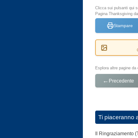
Clicca sui pulsanti qui
Pagina Thanksgiving da
Stampare
Esplora altre pagine da 
←
Precedente
Ti piaceranno 
Il Ringraziamento (