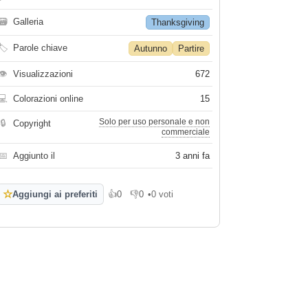
🗃
Galleria
Thanksgiving
🏷
Parole chiave
Autunno
Partire
👁
Visualizzazioni
672
💻
Colorazioni online
15
Solo per uso personale e non
🔒
Copyright
commerciale
📅
Aggiunto il
3 anni fa
☆
Aggiungi ai preferiti
👍
0
👎
0
•
0 voti
Mi piace
Non mi piace