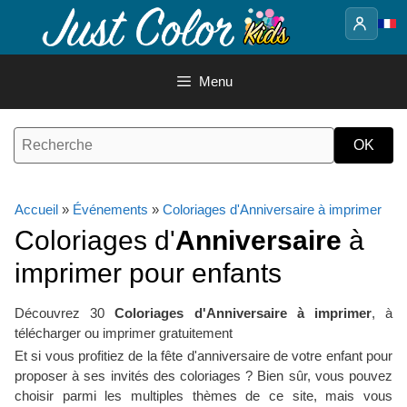
Aller
au
contenu
Menu
Accueil
»
Événements
»
Coloriages d'Anniversaire à imprimer
Coloriages d'
Anniversaire
à
imprimer pour enfants
Découvrez 30
Coloriages d'Anniversaire à imprimer
, à
télécharger ou imprimer gratuitement
Et si vous profitiez de la fête d'anniversaire de votre enfant pour
proposer à ses invités des coloriages ? Bien sûr, vous pouvez
choisir parmi les multiples thèmes de ce site, mais vous