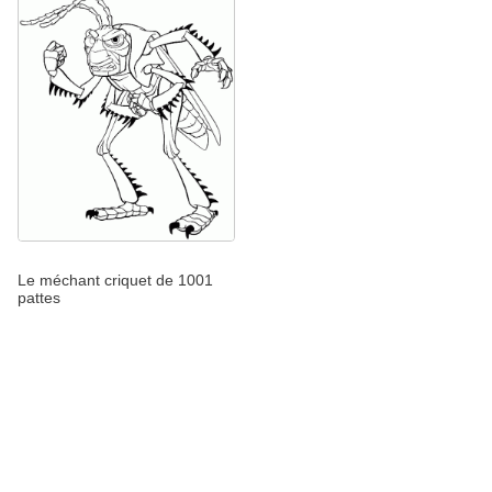
Le méchant criquet de 1001
pattes