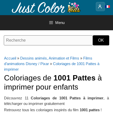
Aller
au
contenu
Menu
Accueil
»
Dessins animés, Animation et Films
»
Films
d’animations Disney / Pixar
»
Coloriages de 1001 Pattes à
imprimer
Coloriages de
1001 Pattes
à
imprimer pour enfants
Découvrez 11
Coloriages de 1001 Pattes à imprimer
, à
télécharger ou imprimer gratuitement
Retrouvez tous les coloriages inspirés du film
1001 pattes
!