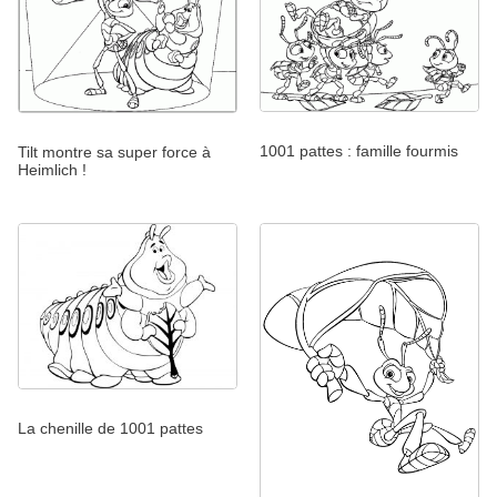
1001 pattes : famille fourmis
Tilt montre sa super force à
Heimlich !
La chenille de 1001 pattes