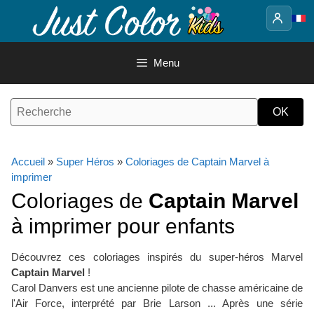
Aller
au
contenu
Menu
Accueil
»
Super Héros
»
Coloriages de Captain Marvel à
imprimer
Coloriages de
Captain Marvel
à imprimer pour enfants
Découvrez ces coloriages inspirés du super-héros Marvel
Captain Marvel
!
Carol Danvers est une ancienne pilote de chasse américaine de
l'Air Force, interprété par Brie Larson ... Après une série