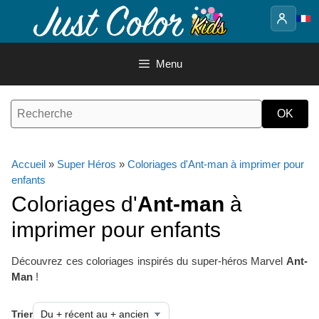
Aller
au
contenu
Menu
Accueil
»
Super Héros
»
Coloriages d'Ant-man à imprimer pour
enfants
Coloriages d'
Ant-man
à
imprimer pour enfants
Découvrez ces coloriages inspirés du super-héros Marvel
Ant-
Man
!
Trier