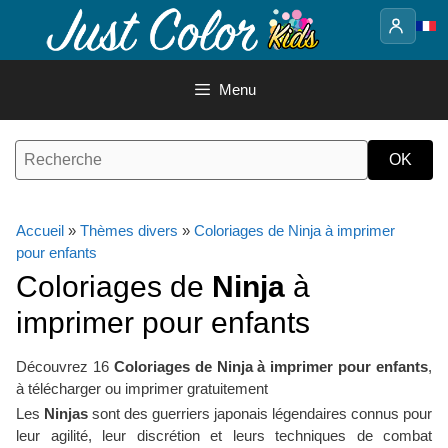
Aller
au
contenu
Menu
Accueil
»
Thèmes divers
»
Coloriages de Ninja à imprimer
pour enfants
Coloriages de
Ninja
à
imprimer pour enfants
Découvrez 16
Coloriages de Ninja à imprimer pour enfants
,
à télécharger ou imprimer gratuitement
Les
Ninjas
sont des guerriers japonais légendaires connus pour
leur agilité, leur discrétion et leurs techniques de combat