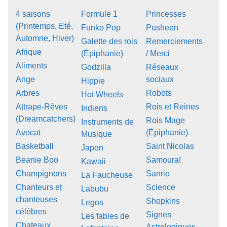
4 saisons
Formule 1
Princesses
(Printemps, Eté,
Funko Pop
Pusheen
Automne, Hiver)
Galette des rois
Remerciements
Afrique
(Épiphanie)
/ Merci
Aliments
Godzilla
Réseaux
Ange
sociaux
Hippie
Arbres
Robots
Hot Wheels
Attrape-Rêves
Rois et Reines
Indiens
(Dreamcatchers)
Rois Mage
Instruments de
Avocat
(Épiphanie)
Musique
Basketball
Saint Nicolas
Japon
Beanie Boo
Samouraï
Kawaii
Champignons
Sanrio
La Faucheuse
Chanteurs et
Science
Labubu
chanteuses
Shopkins
Legos
célèbres
Signes
Les fables de
Chateaux,
Astrologiques