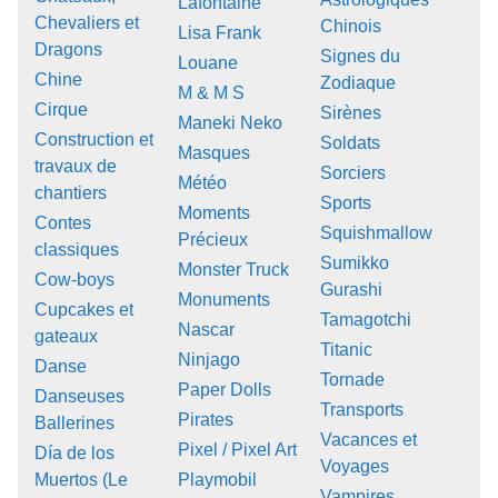
Lafontaine
Chevaliers et
Chinois
Lisa Frank
Dragons
Signes du
Louane
Chine
Zodiaque
M & M S
Cirque
Sirènes
Maneki Neko
Construction et
Soldats
Masques
travaux de
Sorciers
Météo
chantiers
Sports
Moments
Contes
Squishmallow
Précieux
classiques
Sumikko
Monster Truck
Cow-boys
Gurashi
Monuments
Cupcakes et
Tamagotchi
Nascar
gateaux
Titanic
Ninjago
Danse
Tornade
Paper Dolls
Danseuses
Transports
Pirates
Ballerines
Vacances et
Pixel / Pixel Art
Día de los
Voyages
Muertos (Le
Playmobil
Vampires