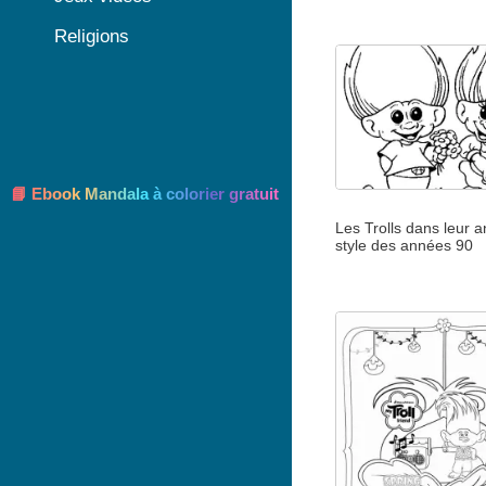
Religions
📘 Ebook Mandala à colorier gratuit
Les Trolls dans leur a
style des années 90