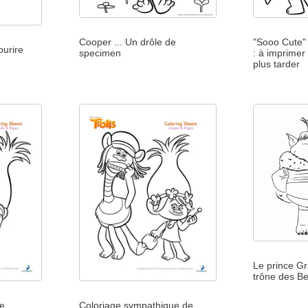
Cooper ... Un drôle de
"Sooo Cute" 
ourire
specimen
: à imprimer 
plus tarder
Le prince Gra
trône des B
le
Coloriage sympathique de