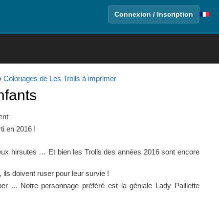
Connexion / Inscription
»
Coloriages de Les Trolls à imprimer
nfants
ent
ti en 2016 !
ux hirsutes … Et bien les Trolls des années 2016 sont encore
ls doivent ruser pour leur survie !
 ... Notre personnage préféré est la géniale Lady Paillette