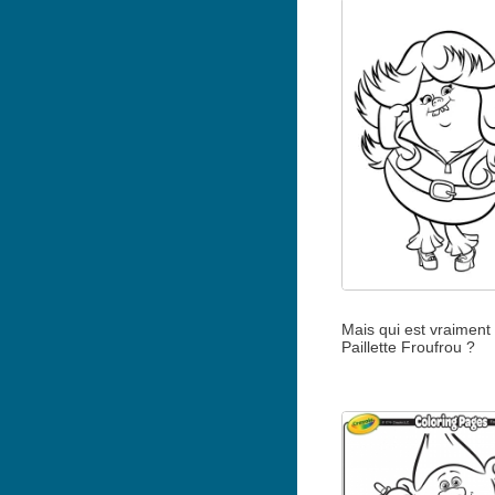
Mais qui est vraiment
Paillette Froufrou ?