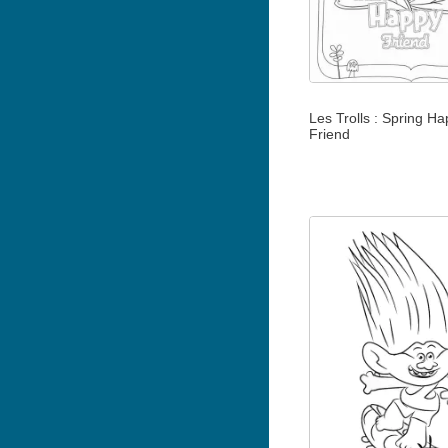
Les Trolls : Spring H
Friend