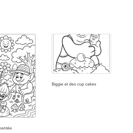
Biggie et des cup cakes
chantée