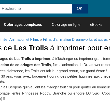
Coloriages complexes
Coloriage en ligne
eBooks
imés, Animation et Films
»
Films d’animation Dreamworks et autres
s de
Les Trolls
à imprimer pour e
ages de Les Trolls à imprimer
, à télécharger ou imprimer gratuitem
ection de coloriages des Trolls
, film d’animation de Dreamworks sor
es d’absence, les Trolls ont fait leur grand retour, sur grand écran !
 30 ans, vous avez forcément connu ces petites figurines aux cheve
és.
les Bergens qui veulent les manger tout cru pour goûter au bonheur, i
oriage, entre Princesse Poppy, Branche ou encore DJ Suki, Cooper
) !!