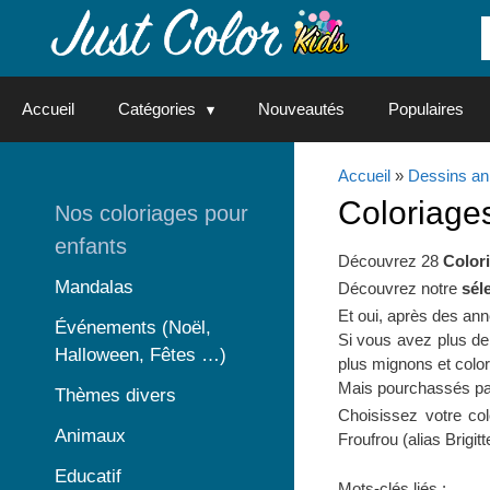
Aller
au
contenu
Accueil
Catégories
Nouveautés
Populaires
Accueil
»
Dessins an
Coloriage
Nos coloriages pour
enfants
Découvrez 28
Colori
Mandalas
Découvrez notre
sél
Et oui, après des anné
Événements (Noël,
Si vous avez plus de
Halloween, Fêtes …)
plus mignons et color
Mais pourchassés par 
Thèmes divers
Choisissez votre col
Animaux
Froufrou (alias Brigitte
Educatif
Mots-clés liés :