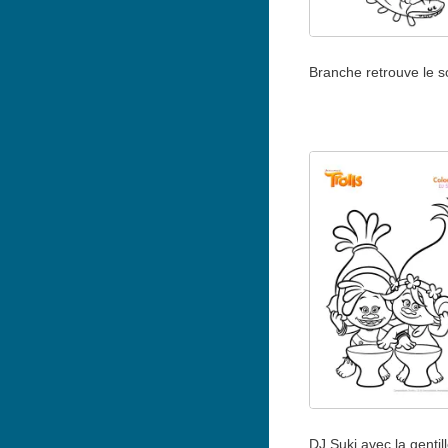
Branche retrouve le s
DJ Suki avec la gentil