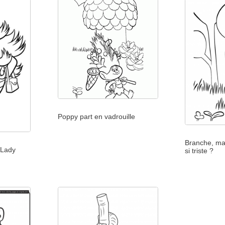
Poppy part en vadrouille
Branche, mai
 Lady
si triste ?