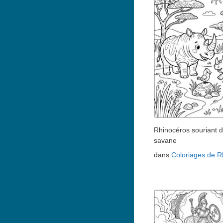
Rhinocéros souriant d
savane
dans
Coloriages de R