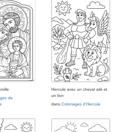
mille
Hercule avec un cheval ailé et
un lion
ages de
e
dans
Coloriages d'Hercule