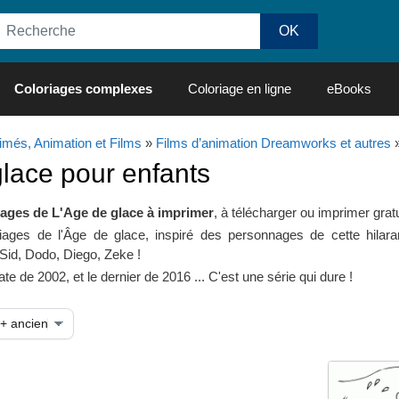
Coloriages complexes
Coloriage en ligne
eBooks
imés, Animation et Films
»
Films d’animation Dreamworks et autres
lace pour enfants
iages de L'Age de glace à imprimer
, à télécharger ou imprimer grat
iages de l'Âge de glace, inspiré des personnages de cette hilara
id, Dodo, Diego, Zeke !
e de 2002, et le dernier de 2016 ... C'est une série qui dure !