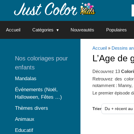
Aller
au
contenu
Accueil
Catégories
Nouveautés
Populaires
Accueil
»
Dessins an
L’Age de g
Nos coloriages pour
enfants
Découvrez 13
Color
Mandalas
Retrouvez des color
notamment : Manny, S
Événements (Noël,
Le premier épisode dat
Halloween, Fêtes …)
Thèmes divers
Trier
Animaux
Educatif