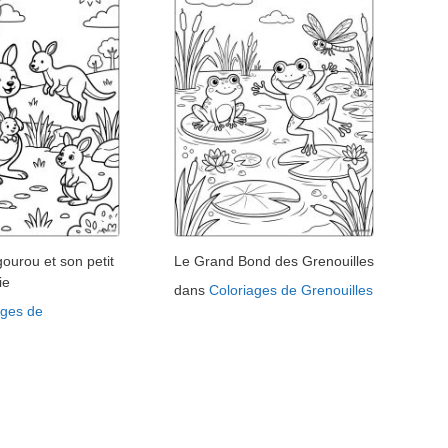
urou et son petit
Le Grand Bond des Grenouilles
ie
dans
Coloriages de Grenouilles
ages de