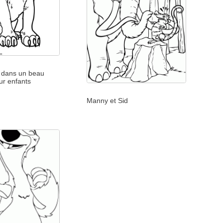
l dans un beau
ur enfants
Manny et Sid