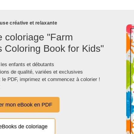
use créative et relaxante
e coloriage "Farm
 Coloring Book for Kids"
 les enfants et débutants
tions de qualité, variées et exclusives
 le PDF, imprimez et commencez à colorier !
!
er mon eBook en PDF
eBooks de coloriage