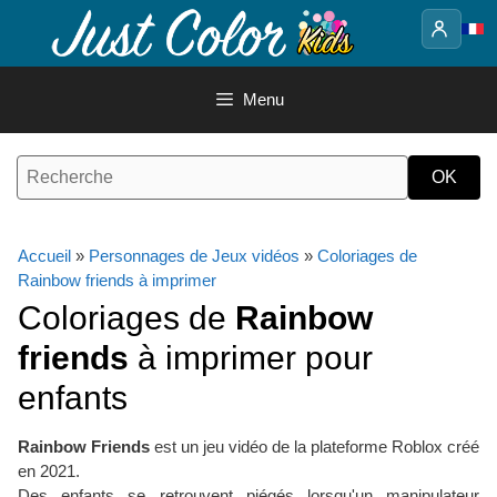
Aller
au
contenu
Menu
Accueil
»
Personnages de Jeux vidéos
»
Coloriages de
Rainbow friends à imprimer
Coloriages de
Rainbow
friends
à imprimer pour
enfants
Rainbow Friends
est un jeu vidéo de la plateforme Roblox créé
en 2021.
Des enfants se retrouvent piégés lorsqu'un manipulateur