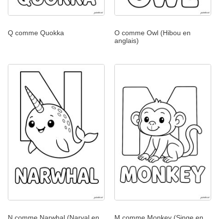
Q comme Quokka
O comme Owl (Hibou en
anglais)
N comme Narwhal (Narval en
M comme Monkey (Singe en