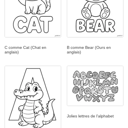
C comme Cat (Chat en
B comme Bear (Ours en
anglais)
anglais)
Jolies lettres de l'alphabet