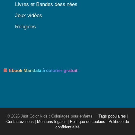
Livres et Bandes dessinées
Jeux vidéos
Religions
📘 Ebook Mandala à colorier gratuit
© 2026 Just Color Kids : Coloriages pour enfants
Tags populaires
|
Contactez-nous
|
Mentions légales
|
Politique de cookies
|
Politique de
confidentialité