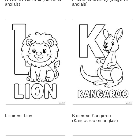
anglais)
anglais)
L comme Lion
K comme Kangaroo
(Kangourou en anglais)