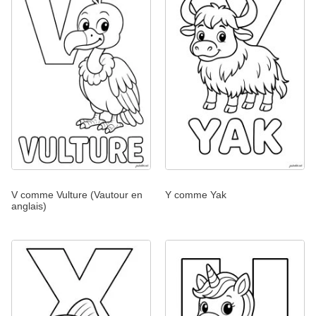
V comme Vulture (Vautour en
Y comme Yak
anglais)