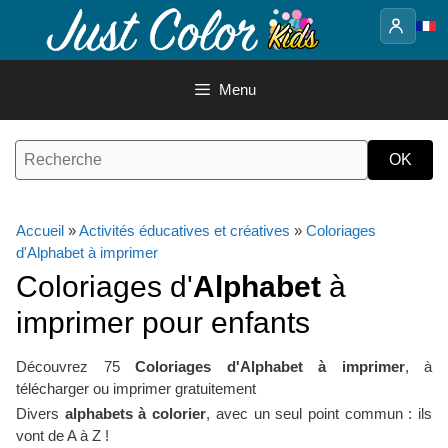
Aller
au
contenu
Menu
Accueil
»
Activités éducatives et créatives
»
Coloriages
d'Alphabet à imprimer
Coloriages d'
Alphabet
à
imprimer pour enfants
Découvrez 75
Coloriages d'Alphabet à imprimer
, à
télécharger ou imprimer gratuitement
Divers
alphabets à colorier
, avec un seul point commun : ils
vont de A à Z !