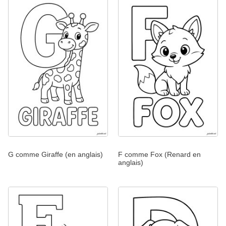
G comme Giraffe (en anglais)
F comme Fox (Renard en
anglais)