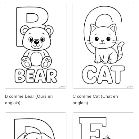
B comme Bear (Ours en
C comme Cat (Chat en
anglais)
anglais)