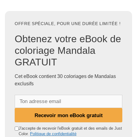
OFFRE SPÉCIALE, POUR UNE DURÉE LIMITÉE !
Obtenez votre eBook de
coloriage Mandala
GRATUIT
Cet eBook contient 30 coloriages de Mandalas
exclusifs
T
o
n
Recevoir mon eBook gratuit
a
d
J'accepte de recevoir l'eBook gratuit et des emails de Just
Color.
Politique de confidentialité
r