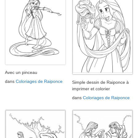
Avec un pinceau
dans
Coloriages de Raiponce
Simple dessin de Raiponce à
imprimer et colorier
dans
Coloriages de Raiponce