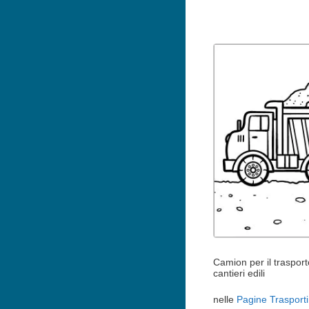
Camion per il trasport
cantieri edili
nelle
Pagine Trasporti