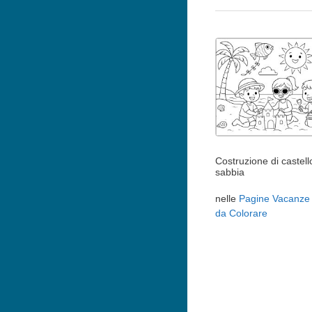
Costruzione di castell
sabbia
nelle
Pagine Vacanze 
da Colorare