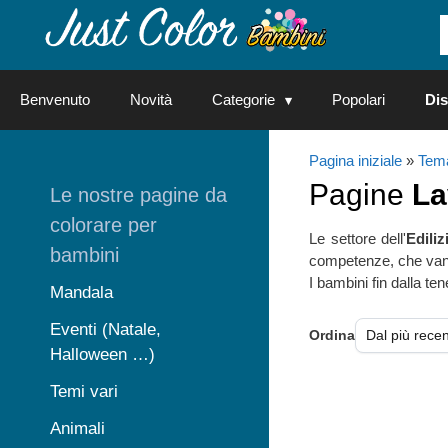
Vai
al
contenuto
Benvenuto
Novità
Categorie
Popolari
Dis
Pagina iniziale
»
Tema
Pagine
La
Le nostre pagine da
colorare per
Le settore dell'
Ediliz
bambini
competenze, che vanno 
I bambini fin dalla te
Mandala
Eventi (Natale,
Ordina
Halloween …)
Temi vari
Animali