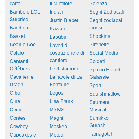
carta
Il Mietitore
Scienza
Bambole LOL
Indiani
Segni Zodiacali
Surprise
Justin Bieber
Segni zodiacali
Bandiere
cinesi
Kawaii
Basket
Shopkins
Labubu
Beanie Boo
Sirenette
Lavori di
Calcio
costruzione e di
Social Media
cantiere
Cantanti
Soldati
Célèbres
Le 4 stagioni
Spazio Pianeti
Cavalieri e
Le favole di La
Galassie
Draghi
Fontaine
Sport
Cibo
Legos
Squishmallow
Cina
Lisa Frank
Strumenti
Circo
M&MS
Musicali
Contes
Maghi
Sumikko
Gurashi
Cowboy
Masken
Tamagotchi
Cupcakes e
Meteo