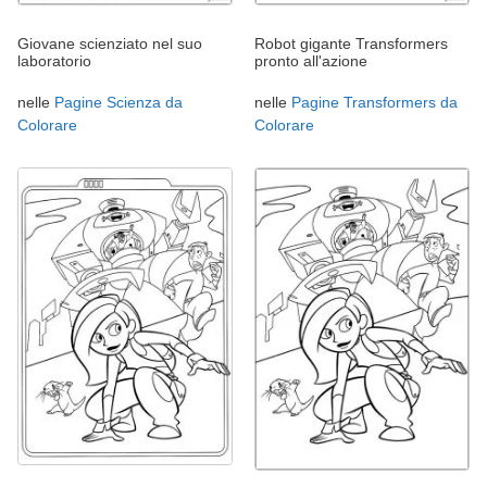
Giovane scienziato nel suo
Robot gigante Transformers
laboratorio
pronto all'azione
nelle
Pagine Scienza da
nelle
Pagine Transformers da
Colorare
Colorare