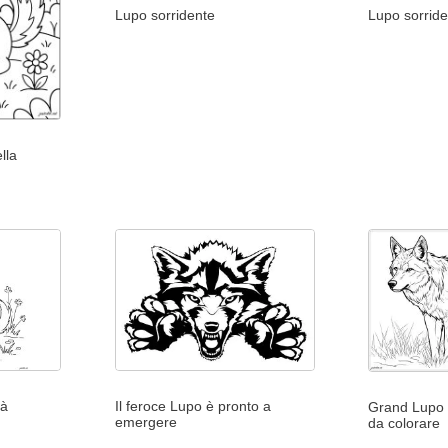
Lupo sorridente
Lupo sorrid
lla
tà
Il feroce Lupo è pronto a
Grand Lupo r
emergere
da colorare