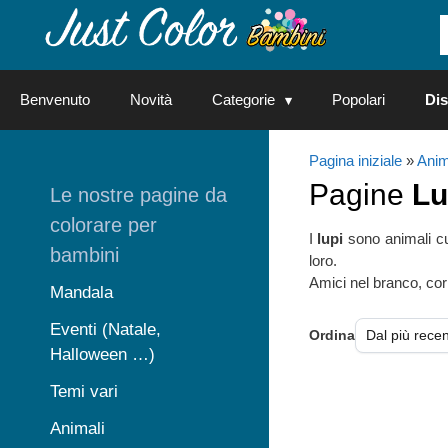
Vai
al
contenuto
Benvenuto
Novità
Categorie
Popolari
Dis
Pagina iniziale
»
Anim
Pagine
Lu
Le nostre pagine da
colorare per
I
lupi
sono animali cur
bambini
loro.
Amici nel branco, corr
Mandala
Eventi (Natale,
Ordina
Halloween …)
Temi vari
Animali