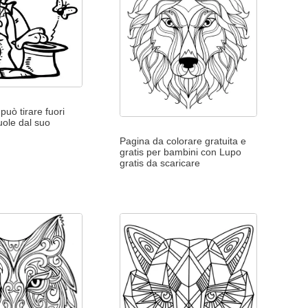
può tirare fuori
uole dal suo
Pagina da colorare gratuita e
gratis per bambini con Lupo
gratis da scaricare