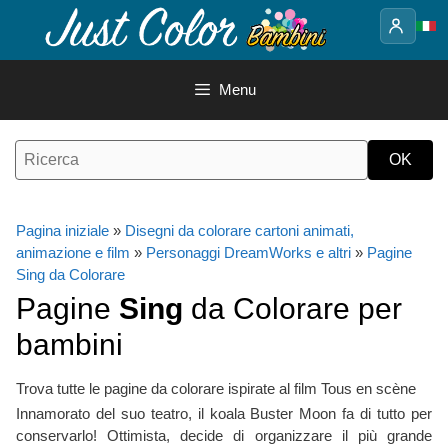
Vai
al
contenuto
Menu
Pagina iniziale
»
Disegni da colorare cartoni animati,
animazione e film
»
Personaggi DreamWorks e altri
»
Pagine
Sing da Colorare
Pagine
Sing
da Colorare per
bambini
Trova tutte le pagine da colorare ispirate al film Tous en scène
Innamorato del suo teatro, il koala Buster Moon fa di tutto per
conservarlo! Ottimista, decide di organizzare il più grande