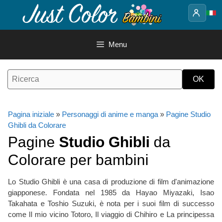
Vai
al
contenuto
Menu
Pagina iniziale
»
Personaggi di anime e manga
»
Pagine Studio
Ghibli da Colorare
Pagine
Studio Ghibli
da
Colorare per bambini
Lo Studio Ghibli è una casa di produzione di film d'animazione
giapponese. Fondata nel 1985 da Hayao Miyazaki, Isao
Takahata e Toshio Suzuki, è nota per i suoi film di successo
come Il mio vicino Totoro, Il viaggio di Chihiro e La principessa