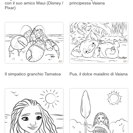
con il suo amico Maui (Disney /
principessa Vaiana
Pixar)
Il simpatico granchio Tamatoa
Pua, il dolce maialino di Vaiana