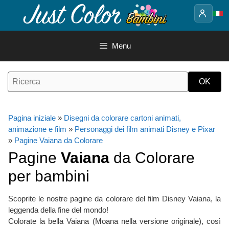
Vai
al
contenuto
Menu
Pagina iniziale
»
Disegni da colorare cartoni animati,
animazione e film
»
Personaggi dei film animati Disney e Pixar
»
Pagine Vaiana da Colorare
Pagine
Vaiana
da Colorare
per bambini
Scoprite le nostre pagine da colorare del film Disney Vaiana, la
leggenda della fine del mondo!
Colorate la bella Vaiana (Moana nella versione originale), così