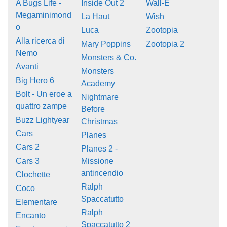
A Bugs Life -
Inside Out 2
Wall-E
Megaminimond
La Haut
Wish
o
Luca
Zootopia
Alla ricerca di
Mary Poppins
Zootopia 2
Nemo
Monsters & Co.
Avanti
Monsters
Big Hero 6
Academy
Bolt - Un eroe a
Nightmare
quattro zampe
Before
Buzz Lightyear
Christmas
Cars
Planes
Cars 2
Planes 2 -
Cars 3
Missione
antincendio
Clochette
Ralph
Coco
Spaccatutto
Elementare
Ralph
Encanto
Spaccatutto 2