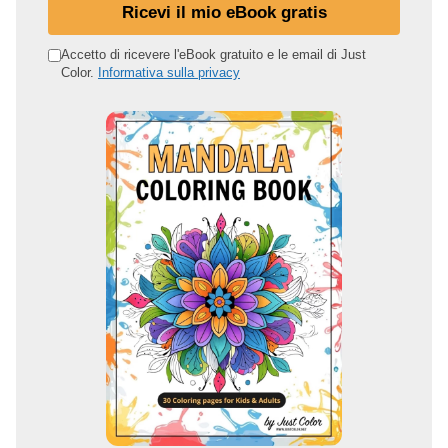
t
Ricevi il mio eBook gratis
u
o
Accetto di ricevere l'eBook gratuito e le email di Just
Color.
Informativa sulla privacy
i
n
d
i
r
i
z
z
o
e
m
a
i
l