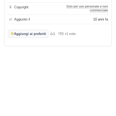
Solo per uso personale e non
🔒
Copyright
commerciale
📅
Aggiunto il
10 anni fa
☆
Aggiungi ai preferiti
👍
1
👎
0
•
1 voto
Mi piace
Non mi piace