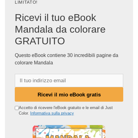
LIMITATO!
Ricevi il tuo eBook
Mandala da colorare
GRATUITO
Questo eBook contiene 30 incredibili pagine da
colorare Mandala
I
l
t
Ricevi il mio eBook gratis
u
o
Accetto di ricevere l'eBook gratuito e le email di Just
Color.
Informativa sulla privacy
i
n
d
i