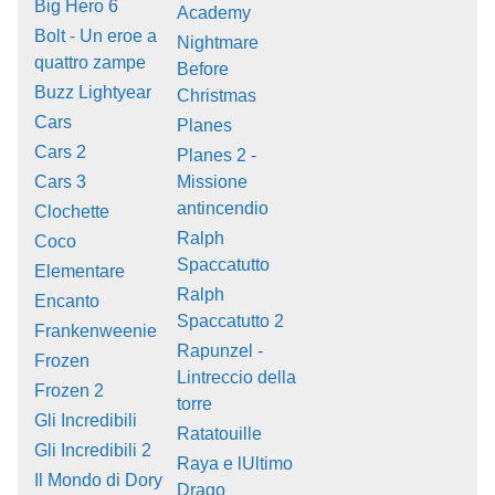
Big Hero 6
Academy
Bolt - Un eroe a
Nightmare
quattro zampe
Before
Buzz Lightyear
Christmas
Cars
Planes
Cars 2
Planes 2 -
Cars 3
Missione
antincendio
Clochette
Ralph
Coco
Spaccatutto
Elementare
Ralph
Encanto
Spaccatutto 2
Frankenweenie
Rapunzel -
Frozen
Lintreccio della
Frozen 2
torre
Gli Incredibili
Ratatouille
Gli Incredibili 2
Raya e lUltimo
Il Mondo di Dory
Drago