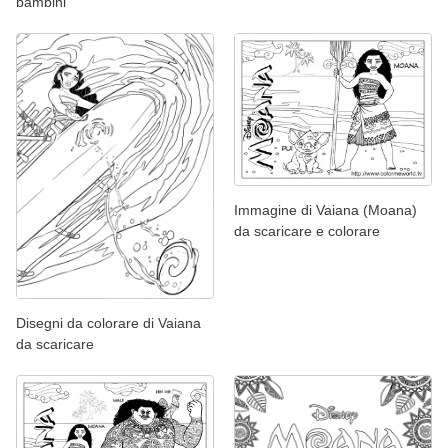
bambini
Immagine di Vaiana (Moana)
da scaricare e colorare
Disegni da colorare di Vaiana
da scaricare