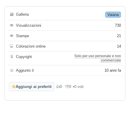
🗃
Galleria
Vaiana
👁
Visualizzazioni
730
👁
Stampe
21
💻
Colorazioni online
14
Solo per uso personale e non
🔒
Copyright
commerciale
📅
Aggiunto il
10 anni fa
☆
Aggiungi ai preferiti
👍
0
👎
0
•
0 voti
Mi piace
Non mi piace