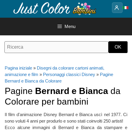
Vai
al
contenuto
Menu
Pagina iniziale
»
Disegni da colorare cartoni animati,
animazione e film
»
Personaggi classici Disney
»
Pagine
Bernard e Bianca da Colorare
Pagine
Bernard e Bianca
da
Colorare per bambini
Il film d'animazione Disney Bernard e Bianca uscì nel 1977. Ci
sono voluti 4 anni per produrlo e sono stati coinvolti 250 artisti!
Ecco alcune immagini di Bernard e Bianca da stampare e