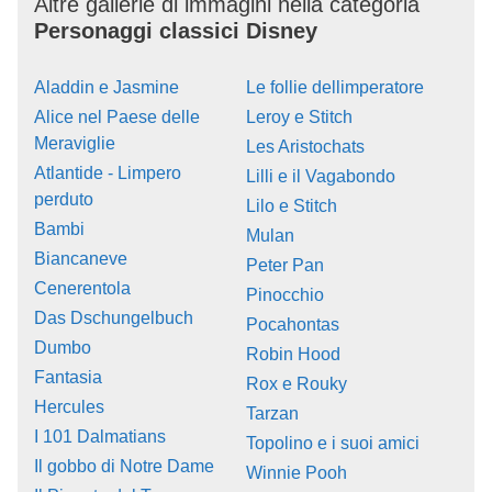
Altre gallerie di immagini nella categoria
Personaggi classici Disney
Aladdin e Jasmine
Le follie dellimperatore
Alice nel Paese delle
Leroy e Stitch
Meraviglie
Les Aristochats
Atlantide - Limpero
Lilli e il Vagabondo
perduto
Lilo e Stitch
Bambi
Mulan
Biancaneve
Peter Pan
Cenerentola
Pinocchio
Das Dschungelbuch
Pocahontas
Dumbo
Robin Hood
Fantasia
Rox e Rouky
Hercules
Tarzan
I 101 Dalmatians
Topolino e i suoi amici
Il gobbo di Notre Dame
Winnie Pooh