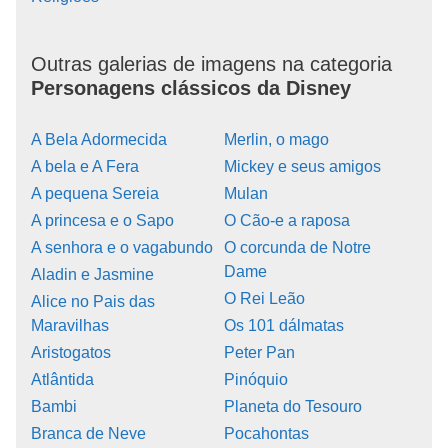
Outras galerias de imagens na categoria
Personagens clássicos da Disney
A Bela Adormecida
Merlin, o mago
A bela e A Fera
Mickey e seus amigos
A pequena Sereia
Mulan
A princesa e o Sapo
O Cão-e a raposa
A senhora e o vagabundo
O corcunda de Notre
Dame
Aladin e Jasmine
O Rei Leão
Alice no Pais das
Maravilhas
Os 101 dálmatas
Aristogatos
Peter Pan
Atlântida
Pinóquio
Bambi
Planeta do Tesouro
Branca de Neve
Pocahontas