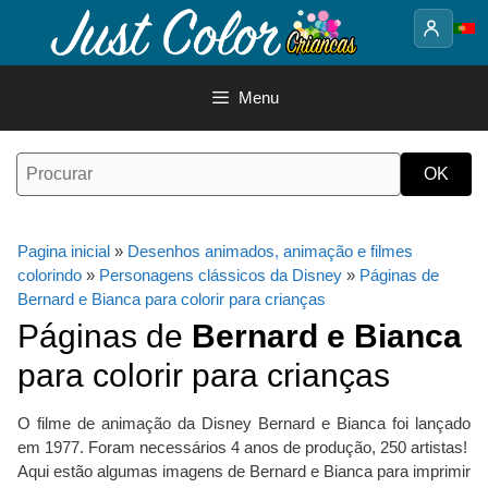
Saltar
para
o
conteúdo
Menu
Pagina inicial
»
Desenhos animados, animação e filmes
colorindo
»
Personagens clássicos da Disney
»
Páginas de
Bernard e Bianca para colorir para crianças
Páginas de
Bernard e Bianca
para colorir para crianças
O filme de animação da Disney Bernard e Bianca foi lançado
em 1977. Foram necessários 4 anos de produção, 250 artistas!
Aqui estão algumas imagens de Bernard e Bianca para imprimir