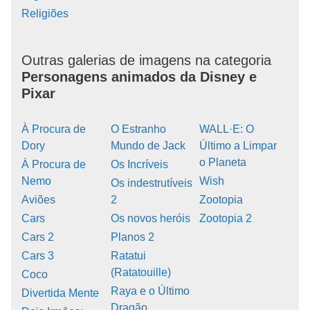
Religiões
Outras galerias de imagens na categoria
Personagens animados da Disney e
Pixar
À Procura de
O Estranho
WALL·E: O
Dory
Mundo de Jack
Último a Limpar
o Planeta
À Procura de
Os Incríveis
Nemo
Wish
Os indestrutíveis
Aviões
2
Zootopia
Cars
Os novos heróis
Zootopia 2
Cars 2
Planos 2
Cars 3
Ratatui
(Ratatouille)
Coco
Raya e o Último
Divertida Mente
Dragão