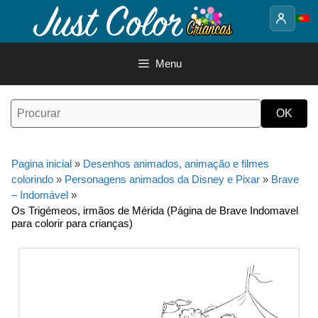
Saltar
para
o
conteúdo
Menu
Pagina inicial
»
Desenhos animados, animação e filmes
colorindo
»
Personagens animados da Disney e Pixar
»
Brave
– Indomável
»
Os Trigémeos, irmãos de Mérida (Página de Brave Indomavel
para colorir para crianças)