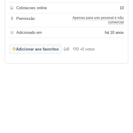
💻
Coloracoes online
10
Apenas para uso pessoal e não
🔒
Permissão
comercial
📅
Adicionado em
há 10 anos
☆
Adicionar aos favoritos
👍
0
👎
0
•
0 votos
Gosto
Não gosto