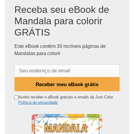
Receba seu eBook de
Mandala para colorir
GRÁTIS
Este eBook contém 30 incríveis páginas de
Mandalas para colorir
S
e
u
Receber meu eBook grátis
e
n
Aceito receber o eBook gratuito e emails da Just Color.
Política de privacidade
d
e
r
e
ç