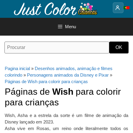
Saltar
para
o
conteúdo
Menu
Pagina inicial
»
Desenhos animados, animação e filmes
colorindo
»
Personagens animados da Disney e Pixar
»
Páginas de Wish para colorir para crianças
Páginas de
Wish
para colorir
para crianças
Wish, Asha e a estrela da sorte é um filme de animação da
Disney lançado em 2023.
Asha vive em Rosas, um reino onde literalmente todos os