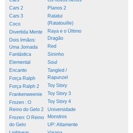
Cars 2
Planos 2
Cars 3
Ratatui
(Ratatouille)
Coco
Raya e o Último
Divertida Mente
Dragão
Dois Irmãos:
Red
Uma Jornada
Fantástica
Sininho
Elemental
Soul
Encanto
Tangled /
Rapunzel
Força Ralph
Toy Story
Força Ralph 2
Toy Story 3
Frankenweenie
Toy Story 4
Frozen : O
Reino do Gelo 2
Universidade
Monstros
Frozen: O Reino
do Gelo
UP: Altamente
Lightyear
Vaiana