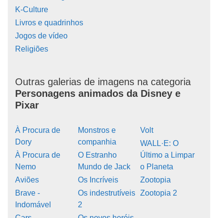
K-Culture
Livros e quadrinhos
Jogos de vídeo
Religiões
Outras galerias de imagens na categoria
Personagens animados da Disney e
Pixar
À Procura de
Monstros e
Volt
Dory
companhia
WALL·E: O
À Procura de
O Estranho
Último a Limpar
Nemo
Mundo de Jack
o Planeta
Aviões
Os Incríveis
Zootopia
Brave -
Os indestrutíveis
Zootopia 2
Indomável
2
Cars
Os novos heróis