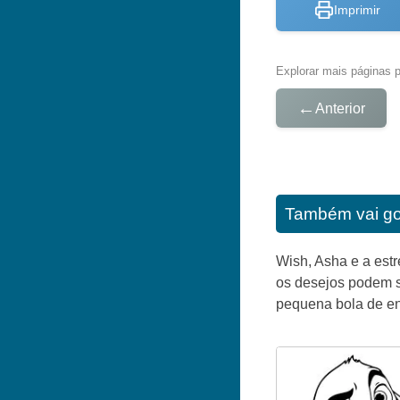
Imprimir
Explorar mais páginas pa
←
Anterior
Também vai go
Wish, Asha e a est
os desejos podem s
pequena bola de ene