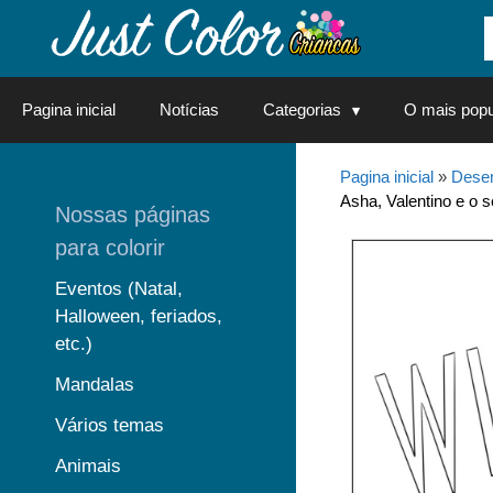
Saltar
para
o
conteúdo
Pagina inicial
Notícias
Categorias
O mais popu
Pagina inicial
»
Desen
Asha, Valentino e o s
Nossas páginas
para colorir
Eventos (Natal,
Halloween, feriados,
etc.)
Mandalas
Vários temas
Animais