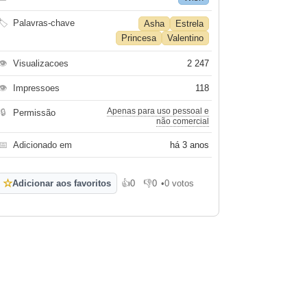
🏷
Palavras-chave
Asha
Estrela
Princesa
Valentino
👁
Visualizacoes
2 247
👁
Impressoes
118
Apenas para uso pessoal e
🔒
Permissão
não comercial
📅
Adicionado em
há 3 anos
☆
Adicionar aos favoritos
👍
0
👎
0
•
0 votos
Gosto
Não gosto