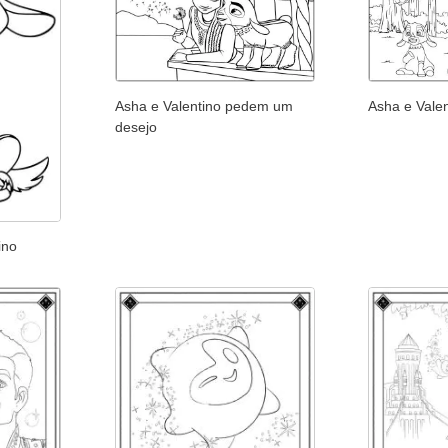
Asha e Valentino pedem um
Asha e Valen
desejo
ino