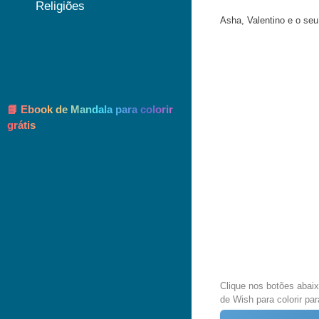
Religiões
Asha, Valentino e o seu
📘 Ebook de Mandala para colorir
grátis
Clique nos botões abai
de Wish para colorir par