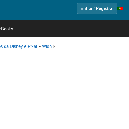
Entrar / Registrar
eBooks
 da Disney e Pixar
»
Wish
»