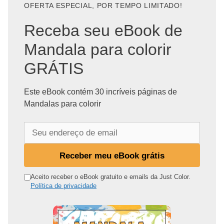
OFERTA ESPECIAL, POR TEMPO LIMITADO!
Receba seu eBook de
Mandala para colorir
GRÁTIS
Este eBook contém 30 incríveis páginas de
Mandalas para colorir
S
e
u
Receber meu eBook grátis
e
n
Aceito receber o eBook gratuito e emails da Just Color.
Política de privacidade
d
e
r
e