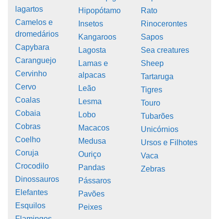
lagartos
Hipopótamo
Rato
Camelos e
Insetos
Rinocerontes
dromedários
Kangaroos
Sapos
Capybara
Lagosta
Sea creatures
Caranguejo
Lamas e
Sheep
Cervinho
alpacas
Tartaruga
Cervo
Leão
Tigres
Coalas
Lesma
Touro
Cobaia
Lobo
Tubarões
Cobras
Macacos
Unicórnios
Coelho
Medusa
Ursos e Filhotes
Coruja
Ouriço
Vaca
Crocodilo
Pandas
Zebras
Dinossauros
Pássaros
Elefantes
Pavões
Esquilos
Peixes
Flamingos