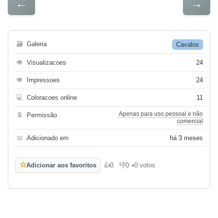
←
→
🗃
Galeria
Cavalos
👁
Visualizacoes
24
👁
Impressoes
24
💻
Coloracoes online
11
Apenas para uso pessoal e não
🔒
Permissão
comercial
📅
Adicionado em
há 3 meses
☆
Adicionar aos favoritos
👍
0
👎
0
•
0 votos
Gosto
Não gosto