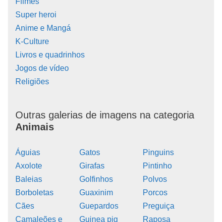
Filmes
Super heroi
Anime e Mangá
K-Culture
Livros e quadrinhos
Jogos de vídeo
Religiões
Outras galerias de imagens na categoria
Animais
Águias
Gatos
Pinguins
Axolote
Girafas
Pintinho
Baleias
Golfinhos
Polvos
Borboletas
Guaxinim
Porcos
Cães
Guepardos
Preguiça
Camaleões e
Guinea pig
Raposa