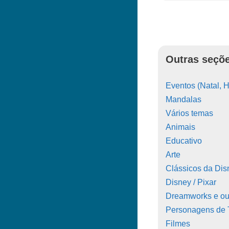
Outras seçõe
Eventos (Natal, H
Mandalas
Vários temas
Animais
Educativo
Arte
Clássicos da Dis
Disney / Pixar
Dreamworks e ou
Personagens de
Filmes