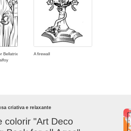
 Bellatrix
A firewall
alfoy
a criativa e relaxante
e colorir "Art Deco