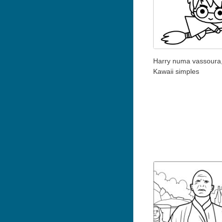
Harry numa vassoura
Kawaii simples