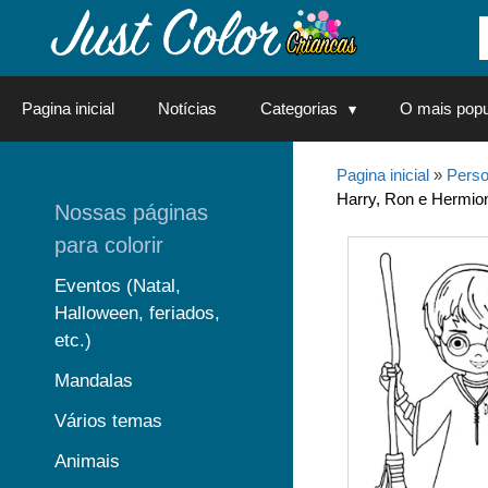
Saltar
para
o
conteúdo
Pagina inicial
Notícias
Categorias
O mais popu
Pagina inicial
»
Perso
Harry, Ron e Hermion
Nossas páginas
para colorir
Eventos (Natal,
Halloween, feriados,
etc.)
Mandalas
Vários temas
Animais