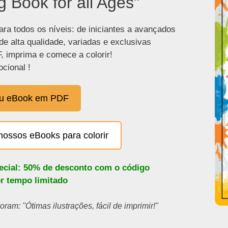
g Book for all Ages"
ra todos os níveis: de iniciantes a avançados
de alta qualidade, variadas e exclusivas
, imprima e comece a colorir!
cional !
eu eBook em PDF
nossos eBooks para colorir
pecial: 50% de desconto com o código
or tempo limitado
ram: "Ótimas ilustrações, fácil de imprimir!"