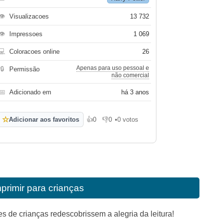
👁
Visualizacoes
13 732
👁
Impressoes
1 069
💻
Coloracoes online
26
Apenas para uso pessoal e
🔒
Permissão
não comercial
📅
Adicionado em
há 3 anos
☆
Adicionar aos favoritos
👍
0
👎
0
•
0 votos
Gosto
Não gosto
mprimir para crianças
es de crianças redescobrissem a alegria da leitura!