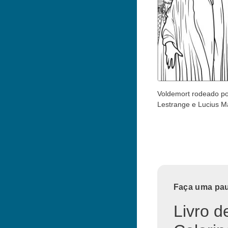
Voldemort rodeado por
Lestrange e Lucius M
Faça uma paus
Livro d