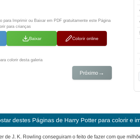
xo para Imprimir ou Baixar em PDF gratuitamente este Página
orir para crianças
Baixar
Colorir online
ra colorir desta galeria
→
Próximo
star destes
Páginas de Harry Potter para colorir e i
ter de J. K. Rowling conseguiram o feito de fazer com que milhõ