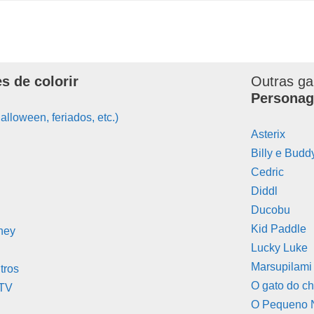
s de colorir
Outras ga
Personag
alloween, feriados, etc.)
Asterix
Billy e Budd
Cedric
Diddl
Ducobu
Kid Paddle
ney
Lucky Luke
Marsupilami
tros
O gato do c
 TV
O Pequeno 