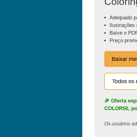
Colorin
Adequado pa
Ilustrações 
Baixe o PDF
Preço promo
Baixar m
Todos os 
🎉 Oferta es
COLOR50
, p
Os usuários ado