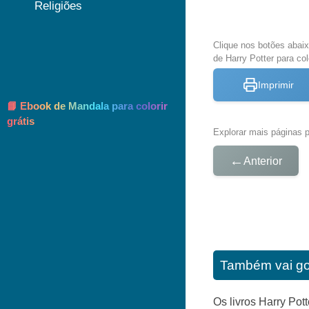
Religiões
Clique nos botões abai
de Harry Potter para col
Imprimir
📘 Ebook de Mandala para colorir
grátis
Explorar mais páginas pa
←
Anterior
Também vai go
Os livros Harry Pot