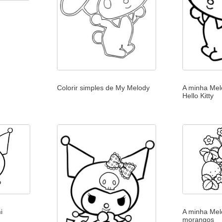
Colorir simples de My Melody
A minha Mel
Hello Kitty
i
A minha Mel
morangos