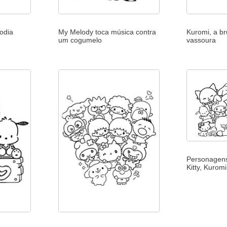
odia
My Melody toca música contra
Kuromi, a b
um cogumelo
vassoura
Personagens
Kitty, Kurom