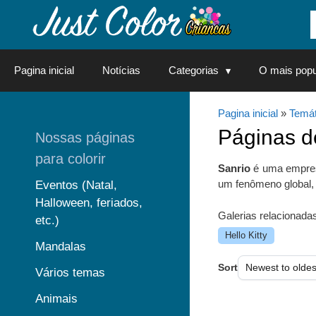
Saltar
para
o
conteúdo
Pagina inicial
Notícias
Categorias
O mais popu
Pagina inicial
»
Temát
Páginas 
Nossas páginas
para colorir
Sanrio
é uma empres
um fenômeno global, 
Eventos (Natal,
Halloween, feriados,
Galerias relacionadas
etc.)
Hello Kitty
Mandalas
Sort
Vários temas
Animais