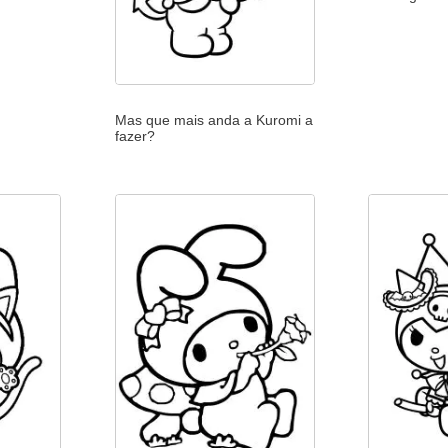
Mas que mais anda a Kuromi a
fazer?