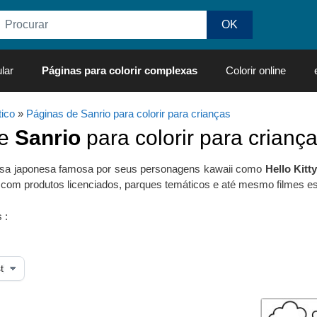
lar
Páginas para colorir complexas
Colorir online
ico
»
Páginas de Sanrio para colorir para crianças
de
Sanrio
para colorir para crianç
a japonesa famosa por seus personagens kawaii como
Hello Kitt
com produtos licenciados, parques temáticos e até mesmo filmes es
 :