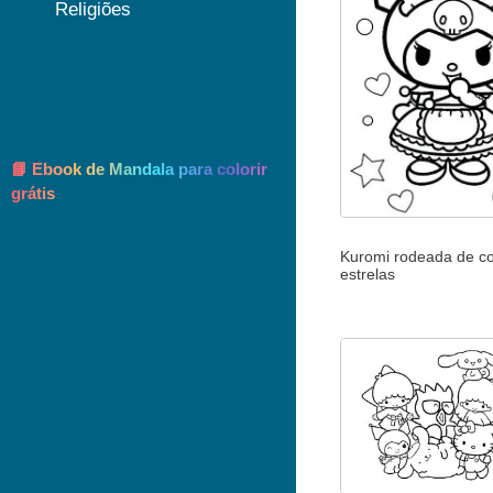
Religiões
📘 Ebook de Mandala para colorir
grátis
Kuromi rodeada de c
estrelas