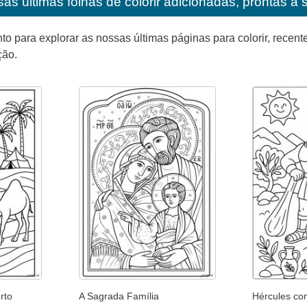
as últimas folhas de colorir adicionadas, prontas a 
para explorar as nossas últimas páginas para colorir, recente
ção.
rto
A Sagrada Família
Hércules co