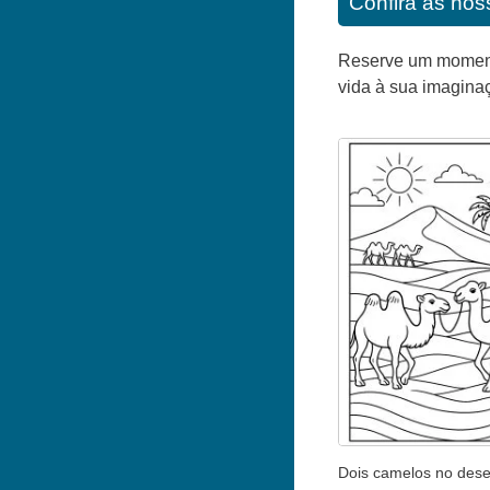
Confira as noss
Reserve um momento 
vida à sua imagina
Dois camelos no dese