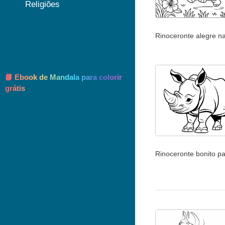
Religiões
Rinoceronte alegre n
📘 Ebook de Mandala para colorir
grátis
Rinoceronte bonito par