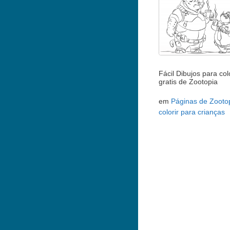
Fácil Dibujos para col
gratis de Zootopia
em
Páginas de Zooto
colorir para crianças