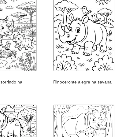
 sorrindo na
Rinoceronte alegre na savana