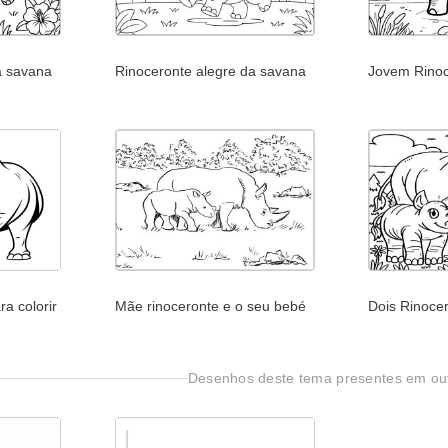
a savana
Rinoceronte alegre da savana
Jovem Rinoc
a colorir
Mãe rinoceronte e o seu bebé
Dois Rinoce
Desenhos deste tema presentes em out