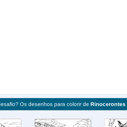
esafio? Os desenhos para colorir de
Rinocerontes