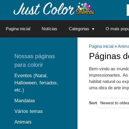
Saltar
para
o
conteúdo
Pagina inicial
Notícias
Categorias
O mais popu
Pagina inicial
»
Anima
Páginas 
Nossas páginas
para colorir
Bem-vindo ao mundo d
impressionantes. Ao 
Eventos (Natal,
habitat natural ou ex
Halloween, feriados,
uma obra de arte imp
etc.)
Mandalas
Sort
Vários temas
Animais