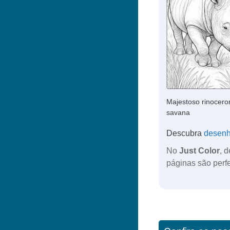
Majestoso rinocero
savana
Descubra
desen
No
Just Color
, 
páginas são perfei