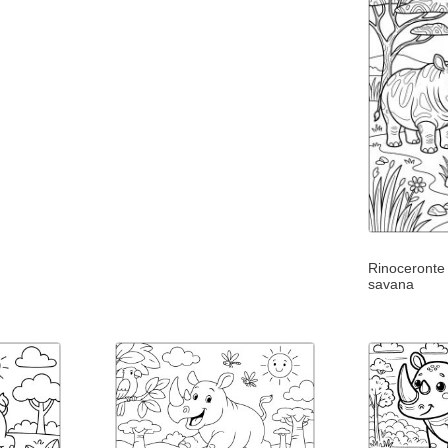
Rinoceronte
savana