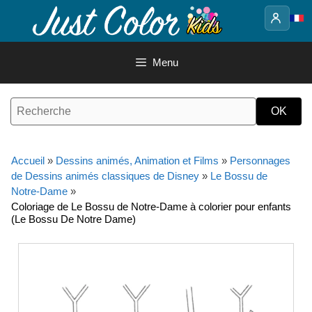
Aller
au
contenu
Menu
Accueil
»
Dessins animés, Animation et Films
»
Personnages
de Dessins animés classiques de Disney
»
Le Bossu de
Notre-Dame
»
Coloriage de Le Bossu de Notre-Dame à colorier pour enfants
(Le Bossu De Notre Dame)