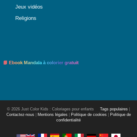
Jeux vidéos
Religions
📘 Ebook Mandala à colorier gratuit
© 2026 Just Color Kids : Coloriages pour enfants
Tags populaires
|
Contactez-nous
|
Mentions légales
|
Politique de cookies
|
Politique de
confidentialité