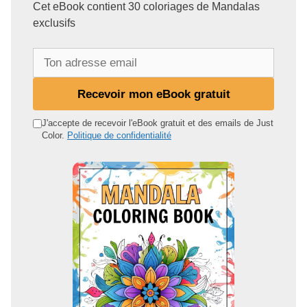
Cet eBook contient 30 coloriages de Mandalas
exclusifs
T
o
n
Recevoir mon eBook gratuit
a
d
J'accepte de recevoir l'eBook gratuit et des emails de Just
Color.
Politique de confidentialité
r
e
s
s
e
e
m
a
i
l