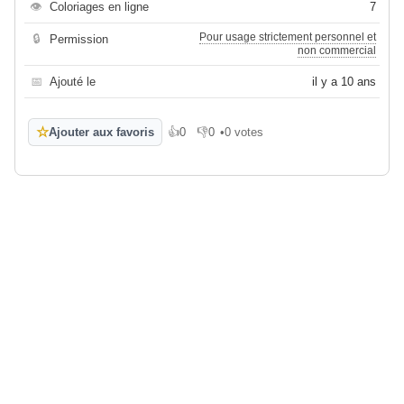
👁
Coloriages en ligne
7
Pour usage strictement personnel et
🔒
Permission
non commercial
📅
Ajouté le
il y a 10 ans
☆
Ajouter aux favoris
👍
0
👎
0
•
0 votes
J'aime
Je n'aime pas