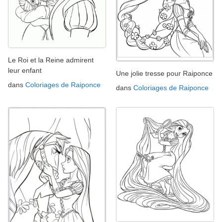
Le Roi et la Reine admirent
leur enfant
Une jolie tresse pour Raiponce
dans
Coloriages de Raiponce
dans
Coloriages de Raiponce