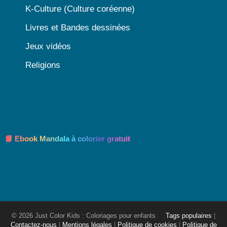
K-Culture (Culture coréenne)
Livres et Bandes dessinées
Jeux vidéos
Religions
📘 Ebook Mandala à colorier gratuit
© 2026 Just Color Kids : Coloriages pour enfants
Tags populaires
|
Contactez-nous
|
Mentions légales
|
Politique de cookies
|
Politique de