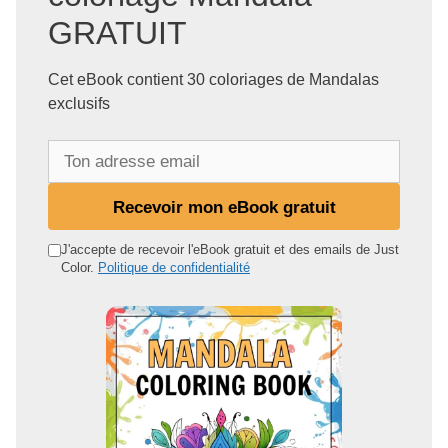
GRATUIT
Cet eBook contient 30 coloriages de Mandalas
exclusifs
T
o
n
Recevoir mon eBook gratuit
a
d
J'accepte de recevoir l'eBook gratuit et des emails de Just
Color.
Politique de confidentialité
r
e
s
s
e
e
m
a