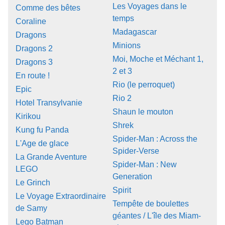
Les Voyages dans le
Comme des bêtes
temps
Coraline
Madagascar
Dragons
Minions
Dragons 2
Moi, Moche et Méchant 1,
Dragons 3
2 et 3
En route !
Rio (le perroquet)
Epic
Rio 2
Hotel Transylvanie
Shaun le mouton
Kirikou
Shrek
Kung fu Panda
Spider-Man : Across the
L'Age de glace
Spider-Verse
La Grande Aventure
Spider-Man : New
LEGO
Generation
Le Grinch
Spirit
Le Voyage Extraordinaire
Tempête de boulettes
de Samy
géantes / L'île des Miam-
Lego Batman