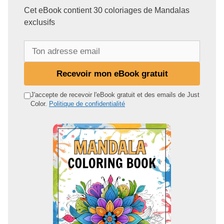
Cet eBook contient 30 coloriages de Mandalas
exclusifs
T
o
n
Recevoir mon eBook gratuit
a
d
J'accepte de recevoir l'eBook gratuit et des emails de Just
Color.
Politique de confidentialité
r
e
s
s
e
e
m
a
i
l