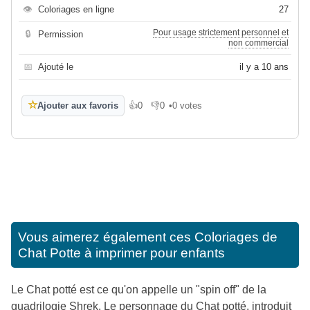
👁
Coloriages en ligne
27
Pour usage strictement personnel et
🔒
Permission
non commercial
📅
Ajouté le
il y a 10 ans
☆
Ajouter aux favoris
👍
0
👎
0
•
0 votes
J'aime
Je n'aime pas
Vous aimerez également ces
Coloriages de
Chat Potte à imprimer pour enfants
Le Chat potté est ce qu'on appelle un "spin off" de la
quadrilogie Shrek. Le personnage du Chat potté, introduit