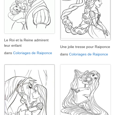
Le Roi et la Reine admirent
leur enfant
Une jolie tresse pour Raiponce
dans
Coloriages de Raiponce
dans
Coloriages de Raiponce