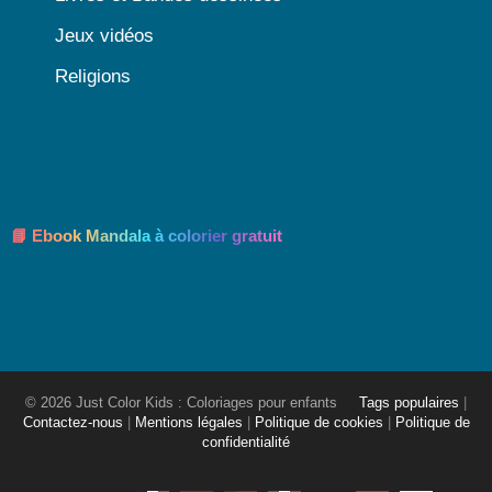
Jeux vidéos
Religions
📘 Ebook Mandala à colorier gratuit
© 2026 Just Color Kids : Coloriages pour enfants
Tags populaires
|
Contactez-nous
|
Mentions légales
|
Politique de cookies
|
Politique de
confidentialité